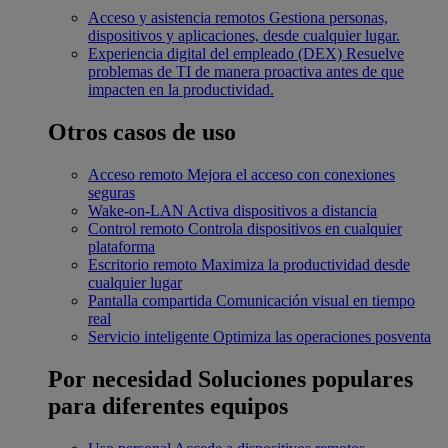
Acceso y asistencia remotos
Gestiona personas,
dispositivos y aplicaciones, desde cualquier lugar.
Experiencia digital del empleado (DEX)
Resuelve
problemas de TI de manera proactiva antes de que
impacten en la productividad.
Otros casos de uso
Acceso remoto
Mejora el acceso con conexiones
seguras
Wake-on-LAN
Activa dispositivos a distancia
Control remoto
Controla dispositivos en cualquier
plataforma
Escritorio remoto
Maximiza la productividad desde
cualquier lugar
Pantalla compartida
Comunicación visual en tiempo
real
Servicio inteligente
Optimiza las operaciones posventa
Por necesidad
Soluciones populares
para diferentes equipos