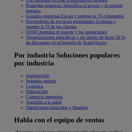
Uso personal
Accede a dispositivos remotos
Pequeñas empresas
Simplifica el acceso y el soporte
remotos
Grandes empresas
Escala y protege tu TI corporativa
Proveedores de servicios gestionados
Gestiona y
mantén la TI de tus clientes
OEM
Optimiza el soporte y las operaciones
Organizaciones educativas y sin ánimo de lucro
30 %
de descuento en tecnología de TeamViewer
Por industria
Soluciones populares
por industria
Automoción
Industria agraria
Logística
Fabricación
Comercio minorista
Atención a la salud
Operaciones bancarias y finanzas
Habla con el equipo de ventas