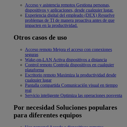
Acceso y asistencia remotos
Gestiona personas,
dispositivos y aplicaciones, desde cualquier lugar.
Experiencia digital del empleado (DEX)
Resuelve
problemas de TI de manera proactiva antes de que
impacten en la productividad.
Otros casos de uso
Acceso remoto
Mejora el acceso con conexiones
seguras
Wake-on-LAN
Activa dispositivos a distancia
Control remoto
Controla dispositivos en cualquier
plataforma
Escritorio remoto
Maximiza la productividad desde
cualquier lugar
Pantalla compartida
Comunicación visual en tiempo
real
Servicio inteligente
Optimiza las operaciones posventa
Por necesidad
Soluciones populares
para diferentes equipos