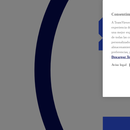
Consentim
A TeamViewer 
experiencia d
una mejor exp
de todas las 
personalizado
almacenamien
preferencias, 
Descargar T
Aviso legal