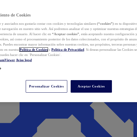
iento de Cookies
y asociados nos gustaría contar con cookies y tecnologías similares
(“cookies”)
en tu dispositiv
e navegación en nuestro sitio web. Así podremos analizar el uso y optimizar nuestras estrategias 
eriencia de usuario. Al hacer clic en
“Aceptar cookies”
, estás aceptando nuestra configuración 
cookies, así como el procesamiento posterior de los datos coleccionados, con el propósito de anun
s. Puedes encontrar mayor información sobre nuestras cookies, sus propósitos, terceras personas 
to en nuestra
Política de Cookies
y
Política de Privacidad
. Si deseas personalizar las Cookies s
puedes hacer clic en ¨Personalizar Cookies¨.
eamViewer
Aviso legal
Personalizar Cookies
Aceptar Cookies