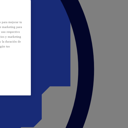
o para mejorar tu
de marketing para
y uso respectivo
cios y marketing
y la duración de
egún tus