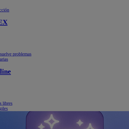
cción
EX
resuelve problemas
arias
line
 libres
giles