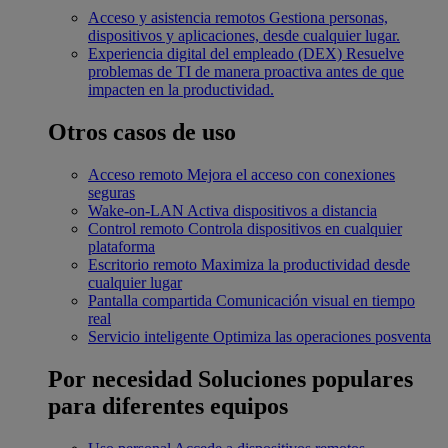
Acceso y asistencia remotos
Gestiona personas,
dispositivos y aplicaciones, desde cualquier lugar.
Experiencia digital del empleado (DEX)
Resuelve
problemas de TI de manera proactiva antes de que
impacten en la productividad.
Otros casos de uso
Acceso remoto
Mejora el acceso con conexiones
seguras
Wake-on-LAN
Activa dispositivos a distancia
Control remoto
Controla dispositivos en cualquier
plataforma
Escritorio remoto
Maximiza la productividad desde
cualquier lugar
Pantalla compartida
Comunicación visual en tiempo
real
Servicio inteligente
Optimiza las operaciones posventa
Por necesidad
Soluciones populares
para diferentes equipos