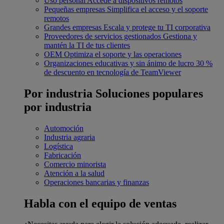
Uso personal
Accede a dispositivos remotos
Pequeñas empresas
Simplifica el acceso y el soporte
remotos
Grandes empresas
Escala y protege tu TI corporativa
Proveedores de servicios gestionados
Gestiona y
mantén la TI de tus clientes
OEM
Optimiza el soporte y las operaciones
Organizaciones educativas y sin ánimo de lucro
30 %
de descuento en tecnología de TeamViewer
Por industria
Soluciones populares
por industria
Automoción
Industria agraria
Logística
Fabricación
Comercio minorista
Atención a la salud
Operaciones bancarias y finanzas
Habla con el equipo de ventas