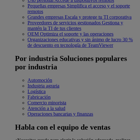
Uso personal
Accede a dispositivos remotos
Pequeñas empresas
Simplifica el acceso y el soporte
remotos
Grandes empresas
Escala y protege tu TI corporativa
Proveedores de servicios gestionados
Gestiona y
mantén la TI de tus clientes
OEM
Optimiza el soporte y las operaciones
Organizaciones educativas y sin ánimo de lucro
30 %
de descuento en tecnología de TeamViewer
Por industria
Soluciones populares
por industria
Automoción
Industria agraria
Logística
Fabricación
Comercio minorista
Atención a la salud
Operaciones bancarias y finanzas
Habla con el equipo de ventas