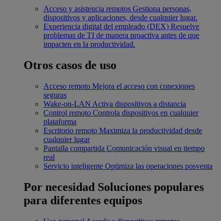
Acceso y asistencia remotos
Gestiona personas,
dispositivos y aplicaciones, desde cualquier lugar.
Experiencia digital del empleado (DEX)
Resuelve
problemas de TI de manera proactiva antes de que
impacten en la productividad.
Otros casos de uso
Acceso remoto
Mejora el acceso con conexiones
seguras
Wake-on-LAN
Activa dispositivos a distancia
Control remoto
Controla dispositivos en cualquier
plataforma
Escritorio remoto
Maximiza la productividad desde
cualquier lugar
Pantalla compartida
Comunicación visual en tiempo
real
Servicio inteligente
Optimiza las operaciones posventa
Por necesidad
Soluciones populares
para diferentes equipos