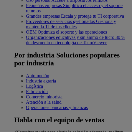
Uso personal
Accede a dispositivos remotos
Pequeñas empresas
Simplifica el acceso y el soporte
remotos
Grandes empresas
Escala y protege tu TI corporativa
Proveedores de servicios gestionados
Gestiona y
mantén la TI de tus clientes
OEM
Optimiza el soporte y las operaciones
Organizaciones educativas y sin ánimo de lucro
30 %
de descuento en tecnología de TeamViewer
Por industria
Soluciones populares
por industria
Automoción
Industria agraria
Logística
Fabricación
Comercio minorista
Atención a la salud
Operaciones bancarias y finanzas
Habla con el equipo de ventas