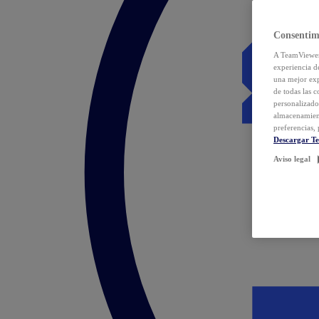
Consentim
A TeamViewer 
experiencia d
una mejor exp
de todas las 
personalizado
almacenamien
preferencias, 
Descargar T
Aviso legal