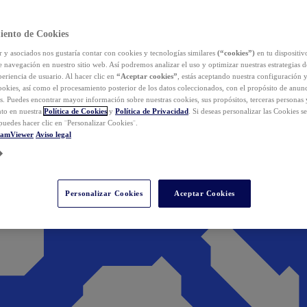
iento de Cookies
y asociados nos gustaría contar con cookies y tecnologías similares
(“cookies”)
en tu dispositiv
e navegación en nuestro sitio web. Así podremos analizar el uso y optimizar nuestras estrategias 
eriencia de usuario. Al hacer clic en
“Aceptar cookies”
, estás aceptando nuestra configuración 
cookies, así como el procesamiento posterior de los datos coleccionados, con el propósito de anun
s. Puedes encontrar mayor información sobre nuestras cookies, sus propósitos, terceras personas 
to en nuestra
Política de Cookies
y
Política de Privacidad
. Si deseas personalizar las Cookies s
puedes hacer clic en ¨Personalizar Cookies¨.
eamViewer
Aviso legal
Personalizar Cookies
Aceptar Cookies