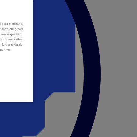
o para mejorar tu
de marketing para
y uso respectivo
cios y marketing
y la duración de
egún tus