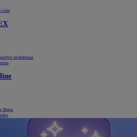
cción
EX
resuelve problemas
arias
line
 libres
giles