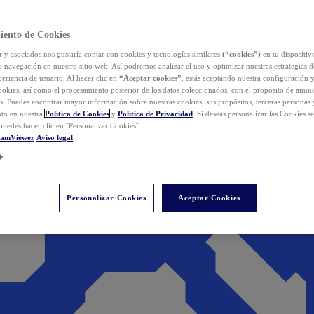
iento de Cookies
y asociados nos gustaría contar con cookies y tecnologías similares
(“cookies”)
en tu dispositiv
e navegación en nuestro sitio web. Así podremos analizar el uso y optimizar nuestras estrategias 
eriencia de usuario. Al hacer clic en
“Aceptar cookies”
, estás aceptando nuestra configuración 
cookies, así como el procesamiento posterior de los datos coleccionados, con el propósito de anun
s. Puedes encontrar mayor información sobre nuestras cookies, sus propósitos, terceras personas 
to en nuestra
Política de Cookies
y
Política de Privacidad
. Si deseas personalizar las Cookies s
puedes hacer clic en ¨Personalizar Cookies¨.
eamViewer
Aviso legal
Personalizar Cookies
Aceptar Cookies