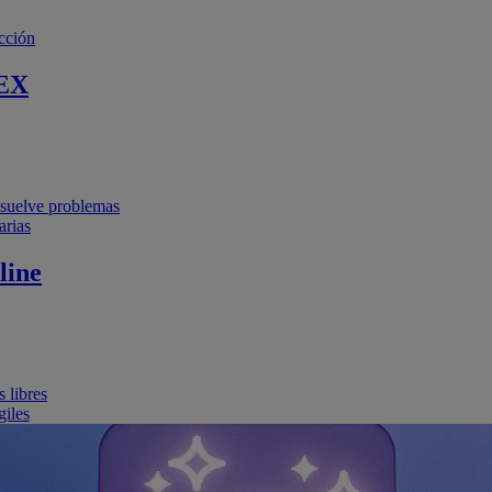
cción
EX
resuelve problemas
arias
line
 libres
giles