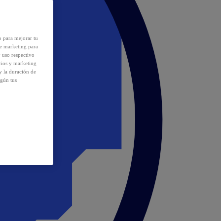
o para mejorar tu
de marketing para
y uso respectivo
cios y marketing
y la duración de
egún tus