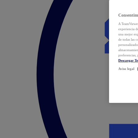
Consentim
A TeamViewer 
experiencia d
una mejor exp
de todas las 
personalizado
almacenamien
preferencias, 
Descargar T
Aviso legal