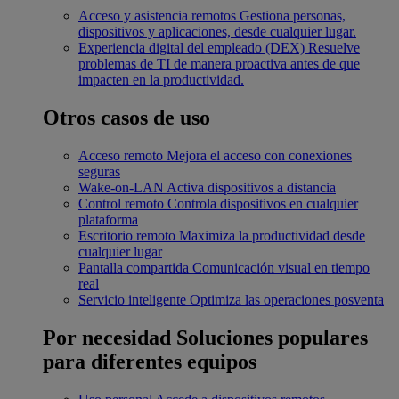
Acceso y asistencia remotos
Gestiona personas,
dispositivos y aplicaciones, desde cualquier lugar.
Experiencia digital del empleado (DEX)
Resuelve
problemas de TI de manera proactiva antes de que
impacten en la productividad.
Otros casos de uso
Acceso remoto
Mejora el acceso con conexiones
seguras
Wake-on-LAN
Activa dispositivos a distancia
Control remoto
Controla dispositivos en cualquier
plataforma
Escritorio remoto
Maximiza la productividad desde
cualquier lugar
Pantalla compartida
Comunicación visual en tiempo
real
Servicio inteligente
Optimiza las operaciones posventa
Por necesidad
Soluciones populares
para diferentes equipos