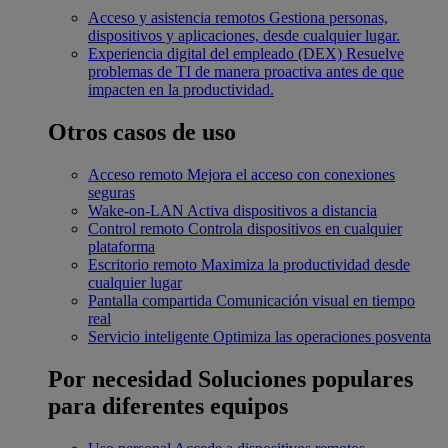
Acceso y asistencia remotos
Gestiona personas,
dispositivos y aplicaciones, desde cualquier lugar.
Experiencia digital del empleado (DEX)
Resuelve
problemas de TI de manera proactiva antes de que
impacten en la productividad.
Otros casos de uso
Acceso remoto
Mejora el acceso con conexiones
seguras
Wake-on-LAN
Activa dispositivos a distancia
Control remoto
Controla dispositivos en cualquier
plataforma
Escritorio remoto
Maximiza la productividad desde
cualquier lugar
Pantalla compartida
Comunicación visual en tiempo
real
Servicio inteligente
Optimiza las operaciones posventa
Por necesidad
Soluciones populares
para diferentes equipos