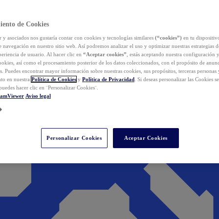
iento de Cookies
y asociados nos gustaría contar con cookies y tecnologías similares
(“cookies”)
en tu dispositiv
e navegación en nuestro sitio web. Así podremos analizar el uso y optimizar nuestras estrategias 
eriencia de usuario. Al hacer clic en
“Aceptar cookies”
, estás aceptando nuestra configuración 
cookies, así como el procesamiento posterior de los datos coleccionados, con el propósito de anun
s. Puedes encontrar mayor información sobre nuestras cookies, sus propósitos, terceras personas 
to en nuestra
Política de Cookies
y
Política de Privacidad
. Si deseas personalizar las Cookies s
puedes hacer clic en ¨Personalizar Cookies¨.
eamViewer
Aviso legal
Personalizar Cookies
Aceptar Cookies