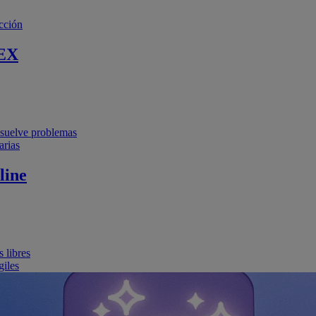
cción
EX
resuelve problemas
arias
line
 libres
giles