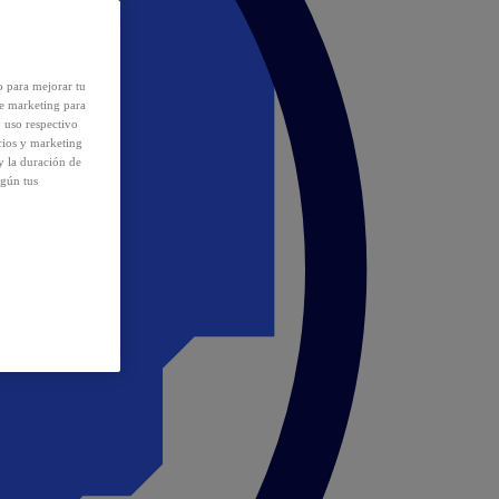
o para mejorar tu
de marketing para
y uso respectivo
cios y marketing
y la duración de
egún tus