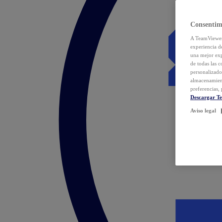
Consentim
A TeamViewer 
experiencia d
una mejor exp
de todas las 
personalizado
almacenamien
preferencias, 
Descargar T
Aviso legal