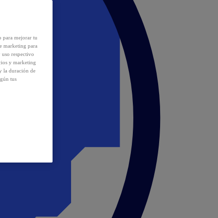
o para mejorar tu
de marketing para
y uso respectivo
cios y marketing
y la duración de
egún tus