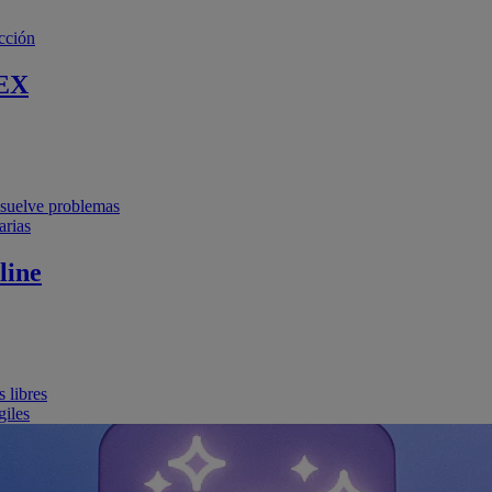
cción
EX
resuelve problemas
arias
line
 libres
giles