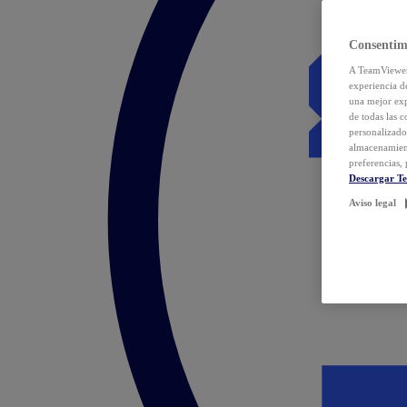
Consentim
A TeamViewer 
experiencia d
una mejor exp
de todas las 
personalizado
almacenamien
preferencias, 
Descargar T
Aviso legal