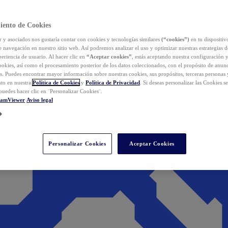
iento de Cookies
y asociados nos gustaría contar con cookies y tecnologías similares
(“cookies”)
en tu dispositiv
e navegación en nuestro sitio web. Así podremos analizar el uso y optimizar nuestras estrategias 
eriencia de usuario. Al hacer clic en
“Aceptar cookies”
, estás aceptando nuestra configuración 
cookies, así como el procesamiento posterior de los datos coleccionados, con el propósito de anun
s. Puedes encontrar mayor información sobre nuestras cookies, sus propósitos, terceras personas 
to en nuestra
Política de Cookies
y
Política de Privacidad
. Si deseas personalizar las Cookies s
puedes hacer clic en ¨Personalizar Cookies¨.
eamViewer
Aviso legal
Personalizar Cookies
Aceptar Cookies