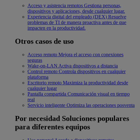
Acceso y asistencia remotos
Gestiona personas,
dispositivos y aplicaciones, desde cualquier lugar.
Experiencia digital del empleado (DEX)
Resuelve
problemas de TI de manera proactiva antes de que
impacten en la productividad.
Otros casos de uso
Acceso remoto
Mejora el acceso con conexiones
seguras
Wake-on-LAN
Activa dispositivos a distancia
Control remoto
Controla dispositivos en cualquier
plataforma
Escritorio remoto
Maximiza la productividad desde
cualquier lugar
Pantalla compartida
Comunicación visual en tiempo
real
Servicio inteligente
Optimiza las operaciones posventa
Por necesidad
Soluciones populares
para diferentes equipos