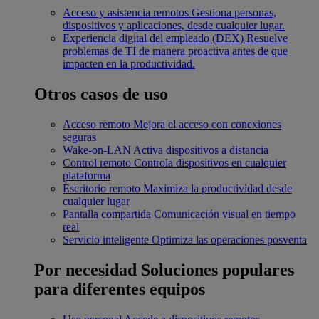
Acceso y asistencia remotos
Gestiona personas,
dispositivos y aplicaciones, desde cualquier lugar.
Experiencia digital del empleado (DEX)
Resuelve
problemas de TI de manera proactiva antes de que
impacten en la productividad.
Otros casos de uso
Acceso remoto
Mejora el acceso con conexiones
seguras
Wake-on-LAN
Activa dispositivos a distancia
Control remoto
Controla dispositivos en cualquier
plataforma
Escritorio remoto
Maximiza la productividad desde
cualquier lugar
Pantalla compartida
Comunicación visual en tiempo
real
Servicio inteligente
Optimiza las operaciones posventa
Por necesidad
Soluciones populares
para diferentes equipos