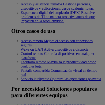
Acceso y asistencia remotos
Gestiona personas,
dispositivos y aplicaciones, desde cualquier lugar.
Experiencia digital del empleado (DEX)
Resuelve
problemas de TI de manera proactiva antes de que
impacten en la productividad.
Otros casos de uso
Acceso remoto
Mejora el acceso con conexiones
seguras
Wake-on-LAN
Activa dispositivos a distancia
Control remoto
Controla dispositivos en cualquier
plataforma
Escritorio remoto
Maximiza la productividad desde
cualquier lugar
Pantalla compartida
Comunicación visual en tiempo
real
Servicio inteligente
Optimiza las operaciones posventa
Por necesidad
Soluciones populares
para diferentes equipos