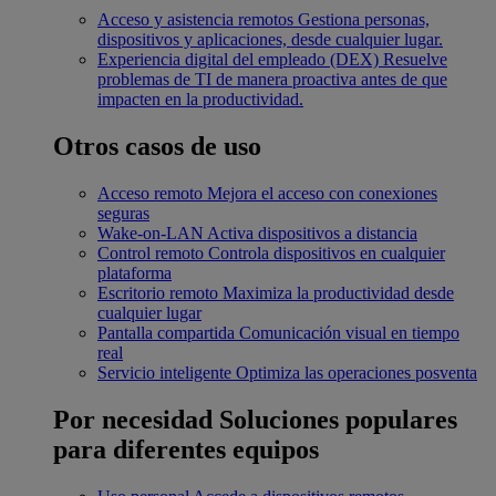
Acceso y asistencia remotos
Gestiona personas,
dispositivos y aplicaciones, desde cualquier lugar.
Experiencia digital del empleado (DEX)
Resuelve
problemas de TI de manera proactiva antes de que
impacten en la productividad.
Otros casos de uso
Acceso remoto
Mejora el acceso con conexiones
seguras
Wake-on-LAN
Activa dispositivos a distancia
Control remoto
Controla dispositivos en cualquier
plataforma
Escritorio remoto
Maximiza la productividad desde
cualquier lugar
Pantalla compartida
Comunicación visual en tiempo
real
Servicio inteligente
Optimiza las operaciones posventa
Por necesidad
Soluciones populares
para diferentes equipos