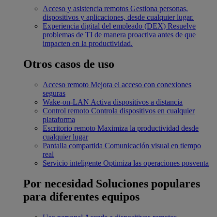
Acceso y asistencia remotos
Gestiona personas,
dispositivos y aplicaciones, desde cualquier lugar.
Experiencia digital del empleado (DEX)
Resuelve
problemas de TI de manera proactiva antes de que
impacten en la productividad.
Otros casos de uso
Acceso remoto
Mejora el acceso con conexiones
seguras
Wake-on-LAN
Activa dispositivos a distancia
Control remoto
Controla dispositivos en cualquier
plataforma
Escritorio remoto
Maximiza la productividad desde
cualquier lugar
Pantalla compartida
Comunicación visual en tiempo
real
Servicio inteligente
Optimiza las operaciones posventa
Por necesidad
Soluciones populares
para diferentes equipos