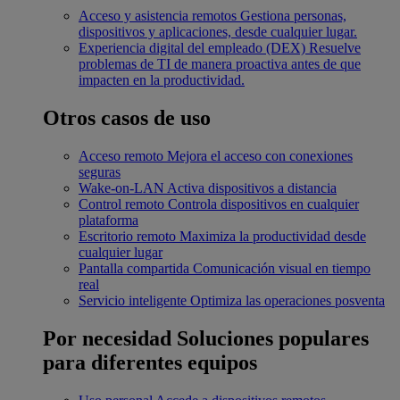
Acceso y asistencia remotos
Gestiona personas,
dispositivos y aplicaciones, desde cualquier lugar.
Experiencia digital del empleado (DEX)
Resuelve
problemas de TI de manera proactiva antes de que
impacten en la productividad.
Otros casos de uso
Acceso remoto
Mejora el acceso con conexiones
seguras
Wake-on-LAN
Activa dispositivos a distancia
Control remoto
Controla dispositivos en cualquier
plataforma
Escritorio remoto
Maximiza la productividad desde
cualquier lugar
Pantalla compartida
Comunicación visual en tiempo
real
Servicio inteligente
Optimiza las operaciones posventa
Por necesidad
Soluciones populares
para diferentes equipos