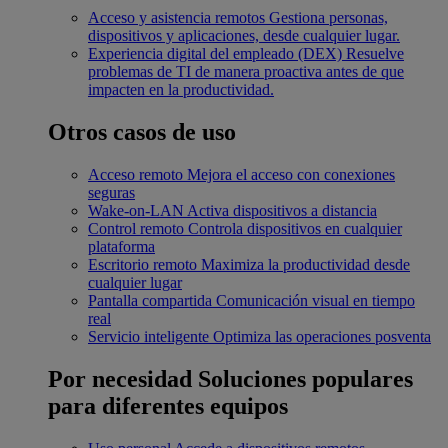
Acceso y asistencia remotos
Gestiona personas,
dispositivos y aplicaciones, desde cualquier lugar.
Experiencia digital del empleado (DEX)
Resuelve
problemas de TI de manera proactiva antes de que
impacten en la productividad.
Otros casos de uso
Acceso remoto
Mejora el acceso con conexiones
seguras
Wake-on-LAN
Activa dispositivos a distancia
Control remoto
Controla dispositivos en cualquier
plataforma
Escritorio remoto
Maximiza la productividad desde
cualquier lugar
Pantalla compartida
Comunicación visual en tiempo
real
Servicio inteligente
Optimiza las operaciones posventa
Por necesidad
Soluciones populares
para diferentes equipos