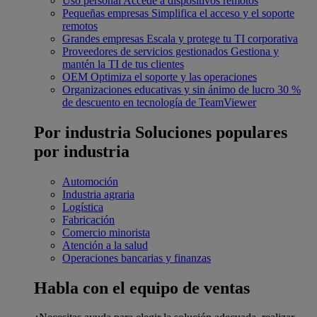
Uso personal
Accede a dispositivos remotos
Pequeñas empresas
Simplifica el acceso y el soporte
remotos
Grandes empresas
Escala y protege tu TI corporativa
Proveedores de servicios gestionados
Gestiona y
mantén la TI de tus clientes
OEM
Optimiza el soporte y las operaciones
Organizaciones educativas y sin ánimo de lucro
30 %
de descuento en tecnología de TeamViewer
Por industria
Soluciones populares
por industria
Automoción
Industria agraria
Logística
Fabricación
Comercio minorista
Atención a la salud
Operaciones bancarias y finanzas
Habla con el equipo de ventas