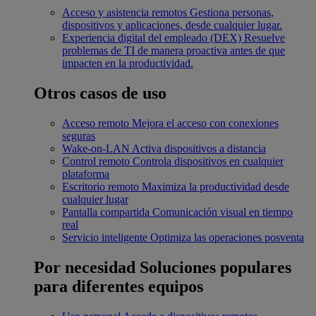
Acceso y asistencia remotos
Gestiona personas,
dispositivos y aplicaciones, desde cualquier lugar.
Experiencia digital del empleado (DEX)
Resuelve
problemas de TI de manera proactiva antes de que
impacten en la productividad.
Otros casos de uso
Acceso remoto
Mejora el acceso con conexiones
seguras
Wake-on-LAN
Activa dispositivos a distancia
Control remoto
Controla dispositivos en cualquier
plataforma
Escritorio remoto
Maximiza la productividad desde
cualquier lugar
Pantalla compartida
Comunicación visual en tiempo
real
Servicio inteligente
Optimiza las operaciones posventa
Por necesidad
Soluciones populares
para diferentes equipos