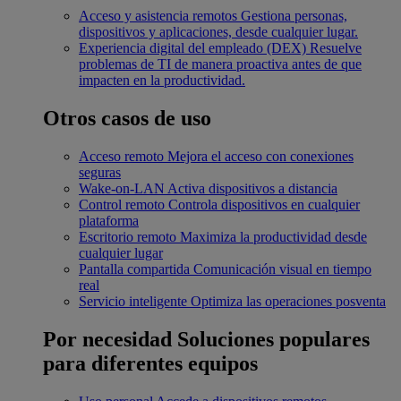
Acceso y asistencia remotos
Gestiona personas,
dispositivos y aplicaciones, desde cualquier lugar.
Experiencia digital del empleado (DEX)
Resuelve
problemas de TI de manera proactiva antes de que
impacten en la productividad.
Otros casos de uso
Acceso remoto
Mejora el acceso con conexiones
seguras
Wake-on-LAN
Activa dispositivos a distancia
Control remoto
Controla dispositivos en cualquier
plataforma
Escritorio remoto
Maximiza la productividad desde
cualquier lugar
Pantalla compartida
Comunicación visual en tiempo
real
Servicio inteligente
Optimiza las operaciones posventa
Por necesidad
Soluciones populares
para diferentes equipos