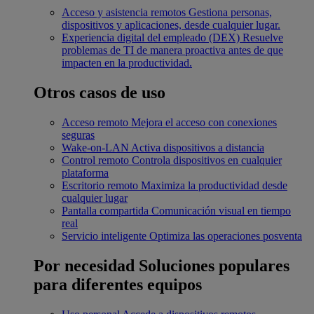
Acceso y asistencia remotos
Gestiona personas,
dispositivos y aplicaciones, desde cualquier lugar.
Experiencia digital del empleado (DEX)
Resuelve
problemas de TI de manera proactiva antes de que
impacten en la productividad.
Otros casos de uso
Acceso remoto
Mejora el acceso con conexiones
seguras
Wake-on-LAN
Activa dispositivos a distancia
Control remoto
Controla dispositivos en cualquier
plataforma
Escritorio remoto
Maximiza la productividad desde
cualquier lugar
Pantalla compartida
Comunicación visual en tiempo
real
Servicio inteligente
Optimiza las operaciones posventa
Por necesidad
Soluciones populares
para diferentes equipos