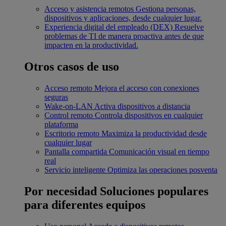
Acceso y asistencia remotos
Gestiona personas,
dispositivos y aplicaciones, desde cualquier lugar.
Experiencia digital del empleado (DEX)
Resuelve
problemas de TI de manera proactiva antes de que
impacten en la productividad.
Otros casos de uso
Acceso remoto
Mejora el acceso con conexiones
seguras
Wake-on-LAN
Activa dispositivos a distancia
Control remoto
Controla dispositivos en cualquier
plataforma
Escritorio remoto
Maximiza la productividad desde
cualquier lugar
Pantalla compartida
Comunicación visual en tiempo
real
Servicio inteligente
Optimiza las operaciones posventa
Por necesidad
Soluciones populares
para diferentes equipos