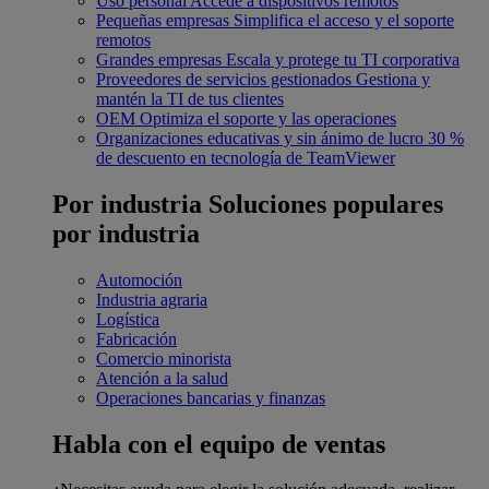
Uso personal
Accede a dispositivos remotos
Pequeñas empresas
Simplifica el acceso y el soporte
remotos
Grandes empresas
Escala y protege tu TI corporativa
Proveedores de servicios gestionados
Gestiona y
mantén la TI de tus clientes
OEM
Optimiza el soporte y las operaciones
Organizaciones educativas y sin ánimo de lucro
30 %
de descuento en tecnología de TeamViewer
Por industria
Soluciones populares
por industria
Automoción
Industria agraria
Logística
Fabricación
Comercio minorista
Atención a la salud
Operaciones bancarias y finanzas
Habla con el equipo de ventas