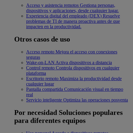
Acceso y asistencia remotos
Gestiona personas,
dispositivos y aplicaciones, desde cualquier lugar.
Experiencia digital del empleado (DEX)
Resuelve
problemas de TI de manera proactiva antes de que
impacten en la productividad.
Otros casos de uso
Acceso remoto
Mejora el acceso con conexiones
seguras
Wake-on-LAN
Activa dispositivos a distancia
Control remoto
Controla dispositivos en cualquier
plataforma
Escritorio remoto
Maximiza la productividad desde
cualquier lugar
Pantalla compartida
Comunicación visual en tiempo
real
Servicio inteligente
Optimiza las operaciones posventa
Por necesidad
Soluciones populares
para diferentes equipos