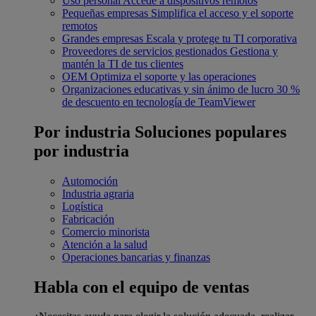
Uso personal
Accede a dispositivos remotos
Pequeñas empresas
Simplifica el acceso y el soporte
remotos
Grandes empresas
Escala y protege tu TI corporativa
Proveedores de servicios gestionados
Gestiona y
mantén la TI de tus clientes
OEM
Optimiza el soporte y las operaciones
Organizaciones educativas y sin ánimo de lucro
30 %
de descuento en tecnología de TeamViewer
Por industria
Soluciones populares
por industria
Automoción
Industria agraria
Logística
Fabricación
Comercio minorista
Atención a la salud
Operaciones bancarias y finanzas
Habla con el equipo de ventas