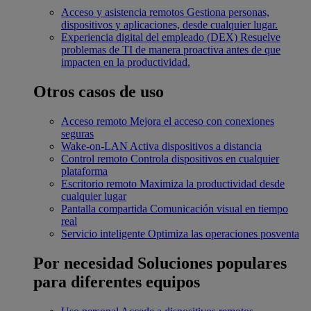
Acceso y asistencia remotos
Gestiona personas,
dispositivos y aplicaciones, desde cualquier lugar.
Experiencia digital del empleado (DEX)
Resuelve
problemas de TI de manera proactiva antes de que
impacten en la productividad.
Otros casos de uso
Acceso remoto
Mejora el acceso con conexiones
seguras
Wake-on-LAN
Activa dispositivos a distancia
Control remoto
Controla dispositivos en cualquier
plataforma
Escritorio remoto
Maximiza la productividad desde
cualquier lugar
Pantalla compartida
Comunicación visual en tiempo
real
Servicio inteligente
Optimiza las operaciones posventa
Por necesidad
Soluciones populares
para diferentes equipos