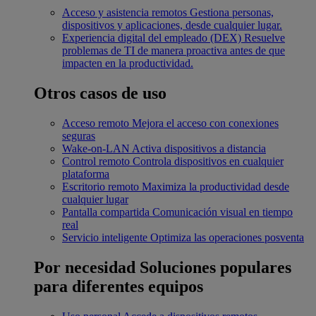
Acceso y asistencia remotos
Gestiona personas,
dispositivos y aplicaciones, desde cualquier lugar.
Experiencia digital del empleado (DEX)
Resuelve
problemas de TI de manera proactiva antes de que
impacten en la productividad.
Otros casos de uso
Acceso remoto
Mejora el acceso con conexiones
seguras
Wake-on-LAN
Activa dispositivos a distancia
Control remoto
Controla dispositivos en cualquier
plataforma
Escritorio remoto
Maximiza la productividad desde
cualquier lugar
Pantalla compartida
Comunicación visual en tiempo
real
Servicio inteligente
Optimiza las operaciones posventa
Por necesidad
Soluciones populares
para diferentes equipos