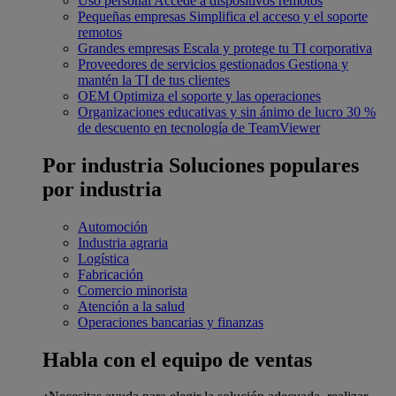
Uso personal
Accede a dispositivos remotos
Pequeñas empresas
Simplifica el acceso y el soporte
remotos
Grandes empresas
Escala y protege tu TI corporativa
Proveedores de servicios gestionados
Gestiona y
mantén la TI de tus clientes
OEM
Optimiza el soporte y las operaciones
Organizaciones educativas y sin ánimo de lucro
30 %
de descuento en tecnología de TeamViewer
Por industria
Soluciones populares
por industria
Automoción
Industria agraria
Logística
Fabricación
Comercio minorista
Atención a la salud
Operaciones bancarias y finanzas
Habla con el equipo de ventas