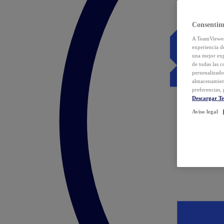
Consentim
A TeamViewer 
experiencia d
una mejor exp
de todas las 
personalizado
almacenamien
preferencias, 
Descargar T
Aviso legal