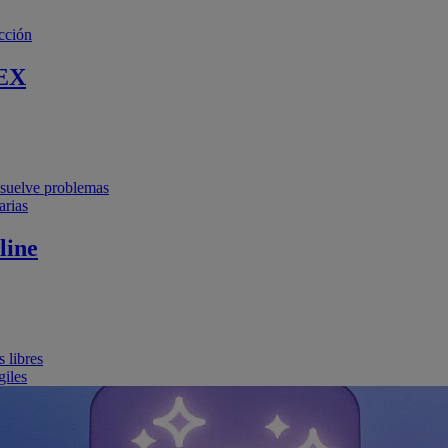
cción
EX
resuelve problemas
arias
line
 libres
giles