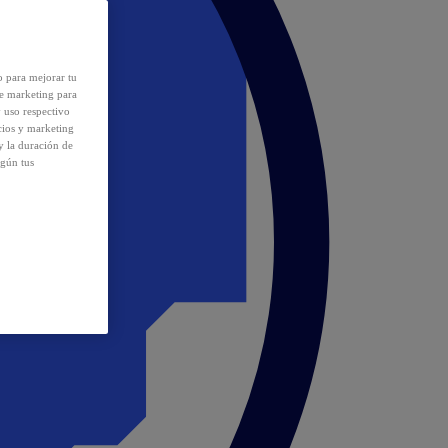
o para mejorar tu
de marketing para
y uso respectivo
cios y marketing
y la duración de
egún tus