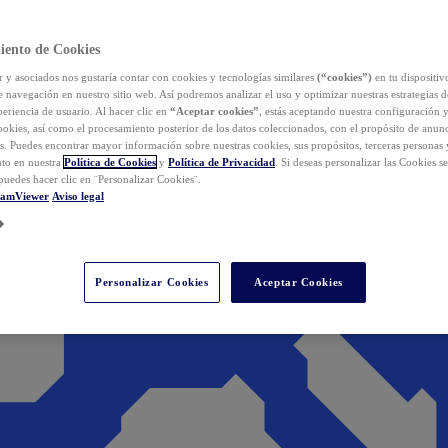
iento de Cookies
y asociados nos gustaría contar con cookies y tecnologías similares
(“cookies”)
en tu dispositiv
e navegación en nuestro sitio web. Así podremos analizar el uso y optimizar nuestras estrategias 
eriencia de usuario. Al hacer clic en
“Aceptar cookies”
, estás aceptando nuestra configuración 
cookies, así como el procesamiento posterior de los datos coleccionados, con el propósito de anun
s. Puedes encontrar mayor información sobre nuestras cookies, sus propósitos, terceras personas 
to en nuestra
Política de Cookies
y
Política de Privacidad
. Si deseas personalizar las Cookies s
puedes hacer clic en ¨Personalizar Cookies¨.
eamViewer
Aviso legal
Personalizar Cookies
Aceptar Cookies