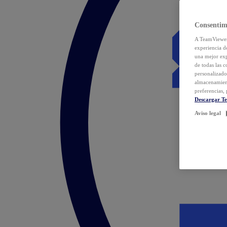
Consentim
A TeamViewer 
experiencia d
una mejor exp
de todas las 
personalizado
almacenamien
preferencias, 
Descargar T
Aviso legal