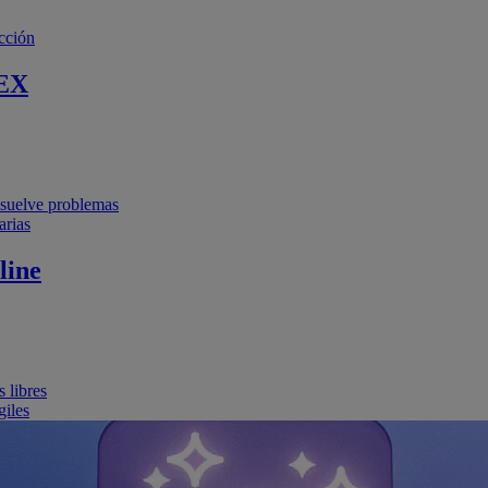
cción
EX
resuelve problemas
arias
line
 libres
giles