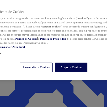
iento de Cookies
y asociados nos gustaría contar con cookies y tecnologías similares
(“cookies”)
en tu dispositiv
e navegación en nuestro sitio web. Así podremos analizar el uso y optimizar nuestras estrategias 
eriencia de usuario. Al hacer clic en
“Aceptar cookies”
, estás aceptando nuestra configuración 
cookies, así como el procesamiento posterior de los datos coleccionados, con el propósito de anun
s. Puedes encontrar mayor información sobre nuestras cookies, sus propósitos, terceras personas 
to en nuestra
Política de Cookies
y
Política de Privacidad
. Si deseas personalizar las Cookies s
puedes hacer clic en ¨Personalizar Cookies¨.
eamViewer
Aviso legal
Personalizar Cookies
Aceptar Cookies