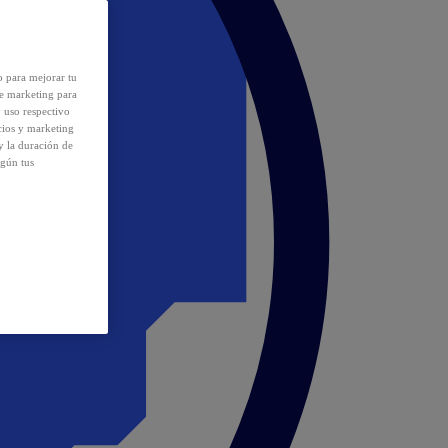
o para mejorar tu
de marketing para
y uso respectivo
cios y marketing
y la duración de
egún tus