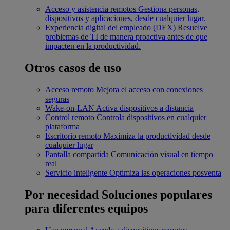
Acceso y asistencia remotos
Gestiona personas,
dispositivos y aplicaciones, desde cualquier lugar.
Experiencia digital del empleado (DEX)
Resuelve
problemas de TI de manera proactiva antes de que
impacten en la productividad.
Otros casos de uso
Acceso remoto
Mejora el acceso con conexiones
seguras
Wake-on-LAN
Activa dispositivos a distancia
Control remoto
Controla dispositivos en cualquier
plataforma
Escritorio remoto
Maximiza la productividad desde
cualquier lugar
Pantalla compartida
Comunicación visual en tiempo
real
Servicio inteligente
Optimiza las operaciones posventa
Por necesidad
Soluciones populares
para diferentes equipos