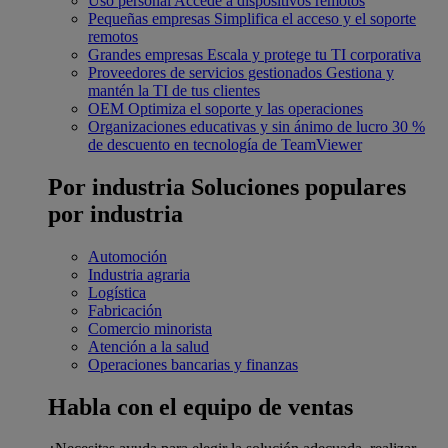
Uso personal
Accede a dispositivos remotos
Pequeñas empresas
Simplifica el acceso y el soporte
remotos
Grandes empresas
Escala y protege tu TI corporativa
Proveedores de servicios gestionados
Gestiona y
mantén la TI de tus clientes
OEM
Optimiza el soporte y las operaciones
Organizaciones educativas y sin ánimo de lucro
30 %
de descuento en tecnología de TeamViewer
Por industria
Soluciones populares
por industria
Automoción
Industria agraria
Logística
Fabricación
Comercio minorista
Atención a la salud
Operaciones bancarias y finanzas
Habla con el equipo de ventas