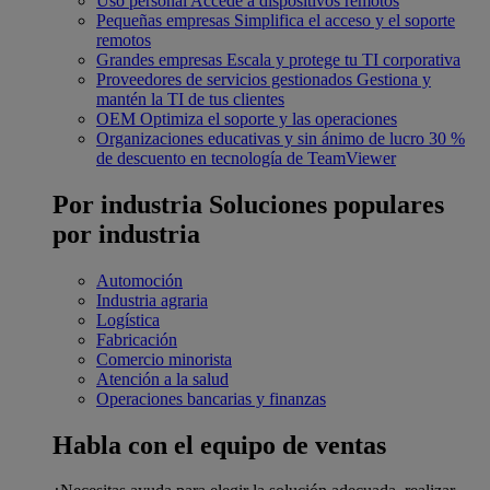
Uso personal
Accede a dispositivos remotos
Pequeñas empresas
Simplifica el acceso y el soporte
remotos
Grandes empresas
Escala y protege tu TI corporativa
Proveedores de servicios gestionados
Gestiona y
mantén la TI de tus clientes
OEM
Optimiza el soporte y las operaciones
Organizaciones educativas y sin ánimo de lucro
30 %
de descuento en tecnología de TeamViewer
Por industria
Soluciones populares
por industria
Automoción
Industria agraria
Logística
Fabricación
Comercio minorista
Atención a la salud
Operaciones bancarias y finanzas
Habla con el equipo de ventas