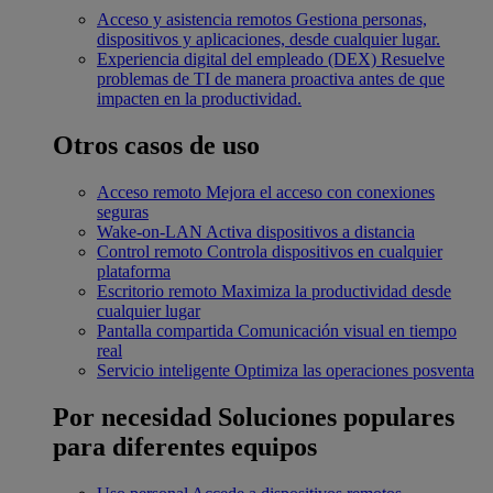
Acceso y asistencia remotos
Gestiona personas,
dispositivos y aplicaciones, desde cualquier lugar.
Experiencia digital del empleado (DEX)
Resuelve
problemas de TI de manera proactiva antes de que
impacten en la productividad.
Otros casos de uso
Acceso remoto
Mejora el acceso con conexiones
seguras
Wake-on-LAN
Activa dispositivos a distancia
Control remoto
Controla dispositivos en cualquier
plataforma
Escritorio remoto
Maximiza la productividad desde
cualquier lugar
Pantalla compartida
Comunicación visual en tiempo
real
Servicio inteligente
Optimiza las operaciones posventa
Por necesidad
Soluciones populares
para diferentes equipos