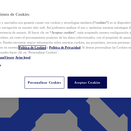
iento de Cookies
y asociados nos gustaría contar con cookies y tecnologías similares
(“cookies”)
en tu dispositiv
e navegación en nuestro sitio web. Así podremos analizar el uso y optimizar nuestras estrategias 
eriencia de usuario. Al hacer clic en
“Aceptar cookies”
, estás aceptando nuestra configuración 
cookies, así como el procesamiento posterior de los datos coleccionados, con el propósito de anun
s. Puedes encontrar mayor información sobre nuestras cookies, sus propósitos, terceras personas 
to en nuestra
Política de Cookies
y
Política de Privacidad
. Si deseas personalizar las Cookies s
puedes hacer clic en ¨Personalizar Cookies¨.
eamViewer
Aviso legal
Personalizar Cookies
Aceptar Cookies