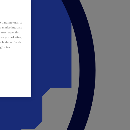
o para mejorar tu
de marketing para
y uso respectivo
cios y marketing
y la duración de
egún tus