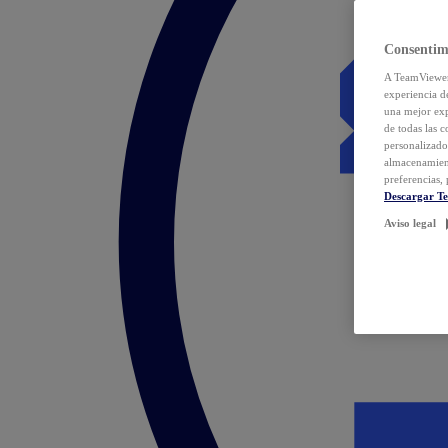
Consentim
A TeamViewer 
experiencia d
una mejor exp
de todas las 
personalizado
almacenamien
preferencias, 
Descargar T
Aviso legal