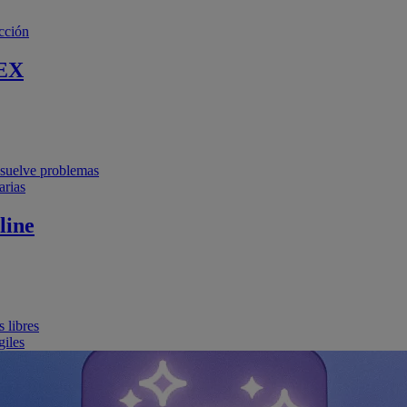
cción
EX
resuelve problemas
arias
line
 libres
giles