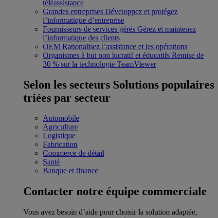
téléassistance
Grandes entreprises
Développez et protégez
l’informatique d’entreprise
Fournisseurs de services gérés
Gérez et maintenez
l’informatique des clients
OEM
Rationalisez l’assistance et les opérations
Organismes à but non lucratif et éducatifs
Remise de
30 % sur la technologie TeamViewer
Selon les secteurs
Solutions populaires
triées par secteur
Automobile
Agriculture
Logistique
Fabrication
Commerce de détail
Santé
Banque et finance
Contacter notre équipe commerciale
Vous avez besoin d’aide pour choisir la solution adaptée,