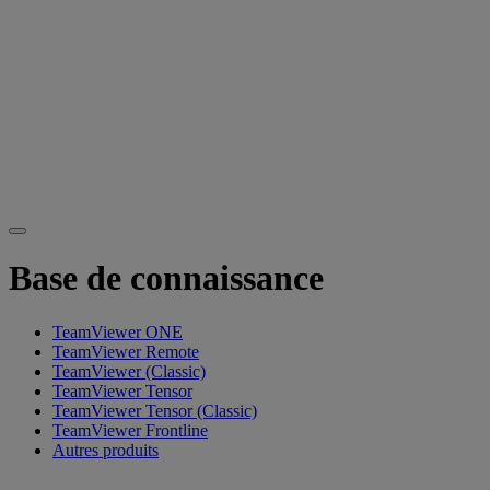
Base de connaissance
TeamViewer ONE
TeamViewer Remote
TeamViewer (Classic)
TeamViewer Tensor
TeamViewer Tensor (Classic)
TeamViewer Frontline
Autres produits