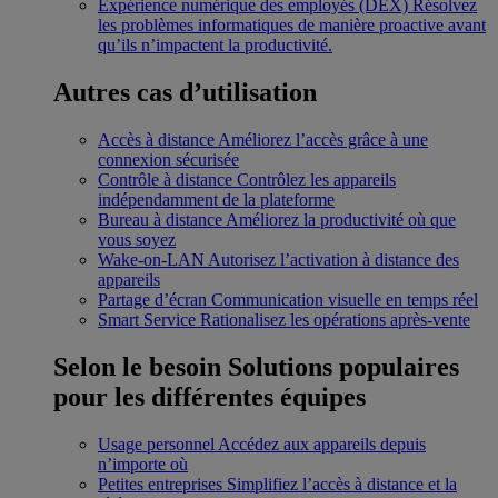
Expérience numérique des employés (DEX)
Résolvez
les problèmes informatiques de manière proactive avant
qu’ils n’impactent la productivité.
Autres cas d’utilisation
Accès à distance
Améliorez l’accès grâce à une
connexion sécurisée
Contrôle à distance
Contrôlez les appareils
indépendamment de la plateforme
Bureau à distance
Améliorez la productivité où que
vous soyez
Wake-on-LAN
Autorisez l’activation à distance des
appareils
Partage d’écran
Communication visuelle en temps réel
Smart Service
Rationalisez les opérations après-vente
Selon le besoin
Solutions populaires
pour les différentes équipes
Usage personnel
Accédez aux appareils depuis
n’importe où
Petites entreprises
Simplifiez l’accès à distance et la