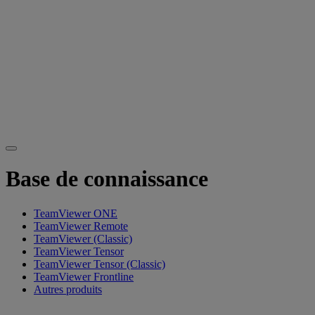
Base de connaissance
TeamViewer ONE
TeamViewer Remote
TeamViewer (Classic)
TeamViewer Tensor
TeamViewer Tensor (Classic)
TeamViewer Frontline
Autres produits