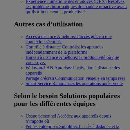
Expérience numérique des employés (DEX)
Résolvez
les problèmes informatiques de manière proactive avant
qu’ils n’impactent la productivité.
Autres cas d’utilisation
Accès à distance
Améliorez l’accès grâce à une
connexion sécurisée
Contrôle à distance
Contrôlez les appareils
indépendamment de la plateforme
Bureau à distance
Améliorez la productivité où que
vous soyez
Wake-on-LAN
Autorisez l’activation à distance des
appareils
Partage d’écran
Communication visuelle en temps réel
Smart Service
Rationalisez les opérations après-vente
Selon le besoin
Solutions populaires
pour les différentes équipes
Usage personnel
Accédez aux appareils depuis
n’importe où
Petites entreprises
Simplifiez l’accès à distance et la