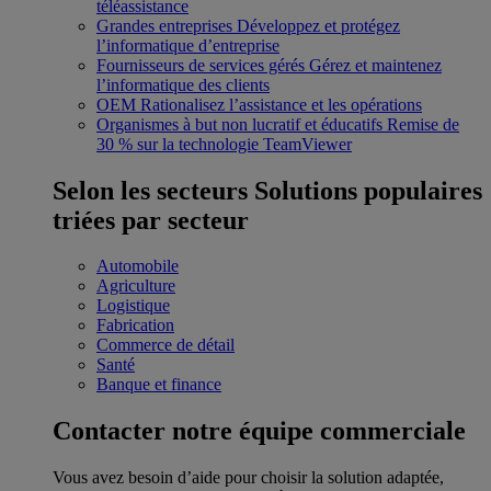
téléassistance
Grandes entreprises
Développez et protégez
l’informatique d’entreprise
Fournisseurs de services gérés
Gérez et maintenez
l’informatique des clients
OEM
Rationalisez l’assistance et les opérations
Organismes à but non lucratif et éducatifs
Remise de
30 % sur la technologie TeamViewer
Selon les secteurs
Solutions populaires
triées par secteur
Automobile
Agriculture
Logistique
Fabrication
Commerce de détail
Santé
Banque et finance
Contacter notre équipe commerciale
Vous avez besoin d’aide pour choisir la solution adaptée,