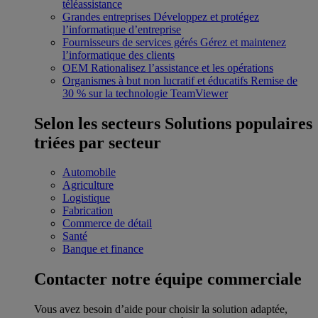
téléassistance
Grandes entreprises
Développez et protégez
l’informatique d’entreprise
Fournisseurs de services gérés
Gérez et maintenez
l’informatique des clients
OEM
Rationalisez l’assistance et les opérations
Organismes à but non lucratif et éducatifs
Remise de
30 % sur la technologie TeamViewer
Selon les secteurs
Solutions populaires
triées par secteur
Automobile
Agriculture
Logistique
Fabrication
Commerce de détail
Santé
Banque et finance
Contacter notre équipe commerciale
Vous avez besoin d’aide pour choisir la solution adaptée,