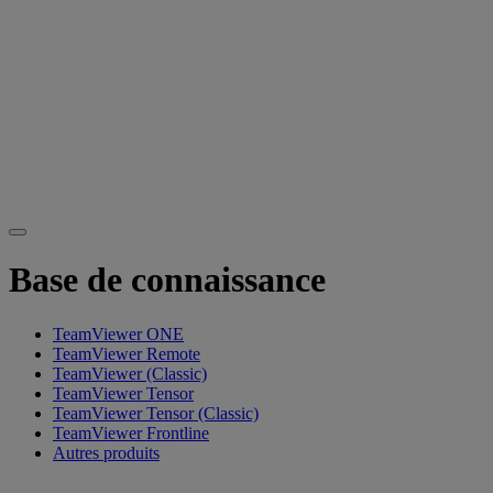
Base de connaissance
TeamViewer ONE
TeamViewer Remote
TeamViewer (Classic)
TeamViewer Tensor
TeamViewer Tensor (Classic)
TeamViewer Frontline
Autres produits