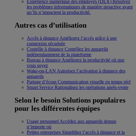
Expérience numérique des employés (DEX)
Résolvez
les problèmes informatiques de manière proactive avant
qu’ils n’impactent la productivité.
Autres cas d’utilisation
Accès à distance
Améliorez l’accès grâce à une
connexion sécurisée
Contrôle à distance
Contrôlez les appareils
indépendamment de la plateforme
Bureau à distance
Améliorez la productivité où que
vous soyez
Wake-on-LAN
Autorisez l’activation à distance des
appareils
Partage d’écran
Communication visuelle en temps réel
Smart Service
Rationalisez les opérations après-vente
Selon le besoin
Solutions populaires
pour les différentes équipes
Usage personnel
Accédez aux appareils depuis
n’importe où
Petites entreprises
Simplifiez l’accès à distance et la