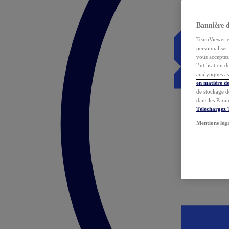
Bannière 
TeamViewer et 
personnaliser 
vous acceptez 
l’utilisation 
analytiques as
en matière de
de stockage d
dans les Para
Téléchargez
Mentions lég