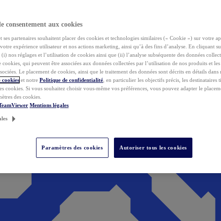
de consentement aux cookies
ses partenaires souhaitent placer des cookies et technologies similaires (« Cookie ») sur votre ap
votre expérience utilisateur et nos actions marketing, ainsi qu’à des fins d’analyse. En cliquant s
(i) nos réglages et l’utilisation de cookies ainsi que (ii) l’analyse subséquente des données collect
de cookies, qui peuvent être associées aux données collectées par l’utilisation de nos produits et le
sociées. Le placement de cookies, ainsi que le traitement des données sont décrits en détails dans
 cookies
et notre
Politique de confidentialité
, en particulier les objectifs précis, les destinataires t
es cookies. Si vous souhaitez choisir vous-même vos préférences, vous pouvez adapter le placem
mètres des cookies.
 TeamViewer
Mentions légales
ales
Paramètres des cookies
Autoriser tous les cookies