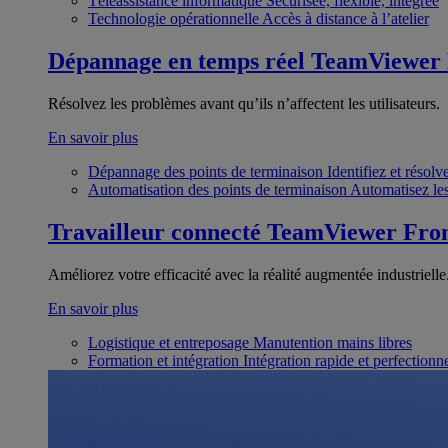
Téléassistance informatique
Sécurisée, flexible, intégrée
Technologie opérationnelle
Accès à distance à l’atelier
Dépannage en temps réel
TeamViewer
Résolvez les problèmes avant qu’ils n’affectent les utilisateurs.
En savoir plus
Dépannage des points de terminaison
Identifiez et résol
Automatisation des points de terminaison
Automatisez les
Travailleur connecté
TeamViewer Fron
Améliorez votre efficacité avec la réalité augmentée industrielle
En savoir plus
Logistique et entreposage
Manutention mains libres
Formation et intégration
Intégration rapide et perfection