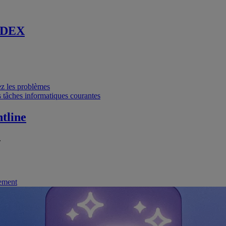
 DEX
vez les problèmes
 tâches informatiques courantes
tline
.
nement