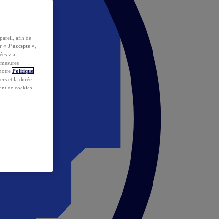
pareil, afin de
ur
« J’accepte »
,
ées via
s mesures
 notre
Politique
iers et la durée
ent de cookies