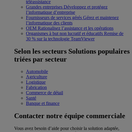
téléassistance
Grandes entreprises
Développez et protégez
l’informatique d’entreprise
Fournisseurs de services gérés
Gérez et maintenez
l’informatique des clients
OEM
Rationalisez l’assistance et les opérations
Organismes à but non lucratif et éducatifs
Remise de
30 % sur la technologie TeamViewer
Selon les secteurs
Solutions populaires
triées par secteur
Automobile
Agriculture
Logistique
Fabrication
Commerce de détail
Santé
Banque et finance
Contacter notre équipe commerciale
Vous avez besoin d’aide pour choisir la solution adaptée,