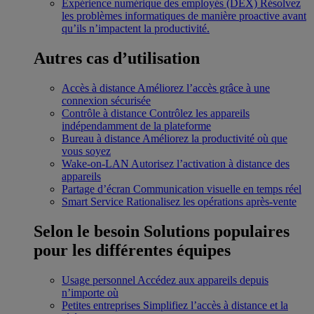
Expérience numérique des employés (DEX)
Résolvez
les problèmes informatiques de manière proactive avant
qu’ils n’impactent la productivité.
Autres cas d’utilisation
Accès à distance
Améliorez l’accès grâce à une
connexion sécurisée
Contrôle à distance
Contrôlez les appareils
indépendamment de la plateforme
Bureau à distance
Améliorez la productivité où que
vous soyez
Wake-on-LAN
Autorisez l’activation à distance des
appareils
Partage d’écran
Communication visuelle en temps réel
Smart Service
Rationalisez les opérations après-vente
Selon le besoin
Solutions populaires
pour les différentes équipes
Usage personnel
Accédez aux appareils depuis
n’importe où
Petites entreprises
Simplifiez l’accès à distance et la