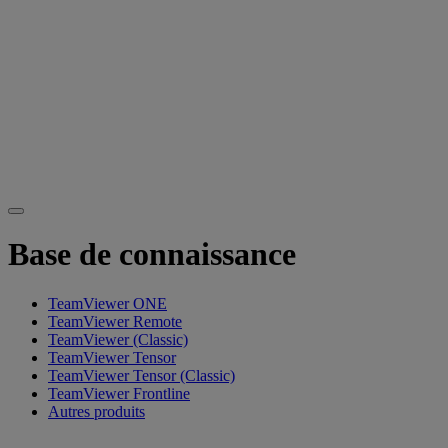
Base de connaissance
TeamViewer ONE
TeamViewer Remote
TeamViewer (Classic)
TeamViewer Tensor
TeamViewer Tensor (Classic)
TeamViewer Frontline
Autres produits