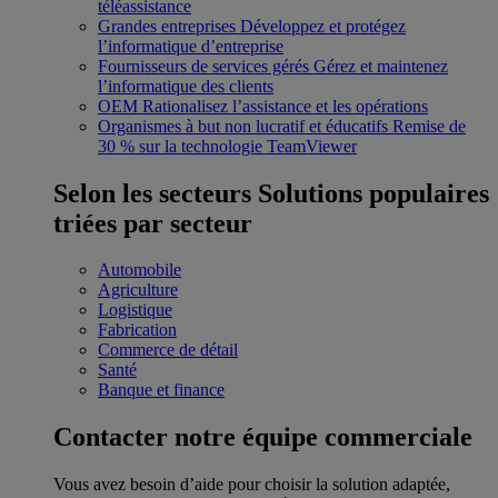
téléassistance
Grandes entreprises
Développez et protégez
l’informatique d’entreprise
Fournisseurs de services gérés
Gérez et maintenez
l’informatique des clients
OEM
Rationalisez l’assistance et les opérations
Organismes à but non lucratif et éducatifs
Remise de
30 % sur la technologie TeamViewer
Selon les secteurs
Solutions populaires
triées par secteur
Automobile
Agriculture
Logistique
Fabrication
Commerce de détail
Santé
Banque et finance
Contacter notre équipe commerciale
Vous avez besoin d’aide pour choisir la solution adaptée,