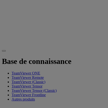
Base de connaissance
TeamViewer ONE
TeamViewer Remote
TeamViewer (Classic)
TeamViewer Tensor
TeamViewer Tensor (Classic)
TeamViewer Frontline
Autres produits