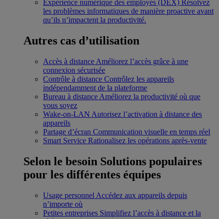
Expérience numérique des employés (DEX)
Résolvez
les problèmes informatiques de manière proactive avant
qu’ils n’impactent la productivité.
Autres cas d’utilisation
Accès à distance
Améliorez l’accès grâce à une
connexion sécurisée
Contrôle à distance
Contrôlez les appareils
indépendamment de la plateforme
Bureau à distance
Améliorez la productivité où que
vous soyez
Wake-on-LAN
Autorisez l’activation à distance des
appareils
Partage d’écran
Communication visuelle en temps réel
Smart Service
Rationalisez les opérations après-vente
Selon le besoin
Solutions populaires
pour les différentes équipes
Usage personnel
Accédez aux appareils depuis
n’importe où
Petites entreprises
Simplifiez l’accès à distance et la