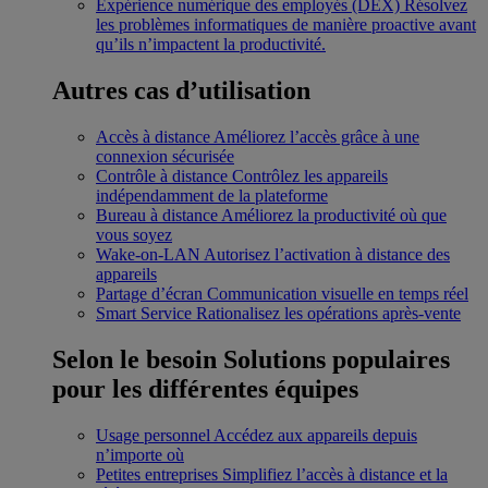
Expérience numérique des employés (DEX)
Résolvez
les problèmes informatiques de manière proactive avant
qu’ils n’impactent la productivité.
Autres cas d’utilisation
Accès à distance
Améliorez l’accès grâce à une
connexion sécurisée
Contrôle à distance
Contrôlez les appareils
indépendamment de la plateforme
Bureau à distance
Améliorez la productivité où que
vous soyez
Wake-on-LAN
Autorisez l’activation à distance des
appareils
Partage d’écran
Communication visuelle en temps réel
Smart Service
Rationalisez les opérations après-vente
Selon le besoin
Solutions populaires
pour les différentes équipes
Usage personnel
Accédez aux appareils depuis
n’importe où
Petites entreprises
Simplifiez l’accès à distance et la