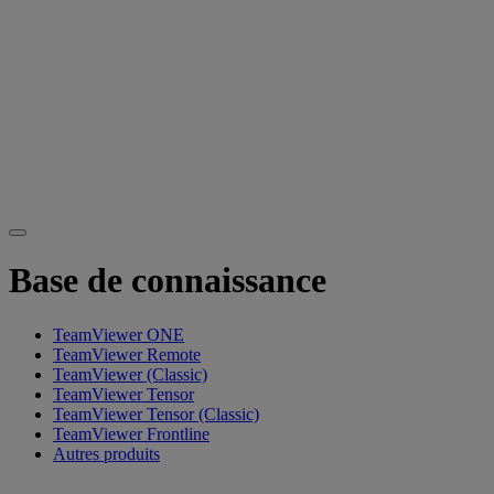
Base de connaissance
TeamViewer ONE
TeamViewer Remote
TeamViewer (Classic)
TeamViewer Tensor
TeamViewer Tensor (Classic)
TeamViewer Frontline
Autres produits