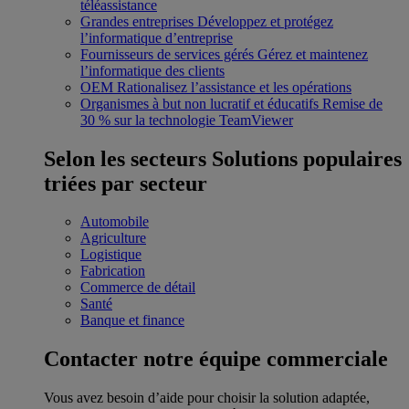
téléassistance
Grandes entreprises
Développez et protégez
l’informatique d’entreprise
Fournisseurs de services gérés
Gérez et maintenez
l’informatique des clients
OEM
Rationalisez l’assistance et les opérations
Organismes à but non lucratif et éducatifs
Remise de
30 % sur la technologie TeamViewer
Selon les secteurs
Solutions populaires
triées par secteur
Automobile
Agriculture
Logistique
Fabrication
Commerce de détail
Santé
Banque et finance
Contacter notre équipe commerciale
Vous avez besoin d’aide pour choisir la solution adaptée,