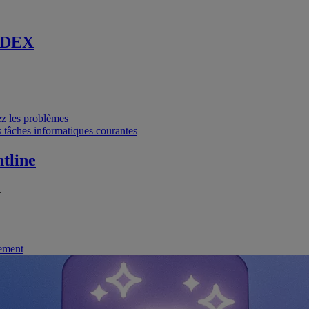
 DEX
vez les problèmes
 tâches informatiques courantes
tline
.
nement