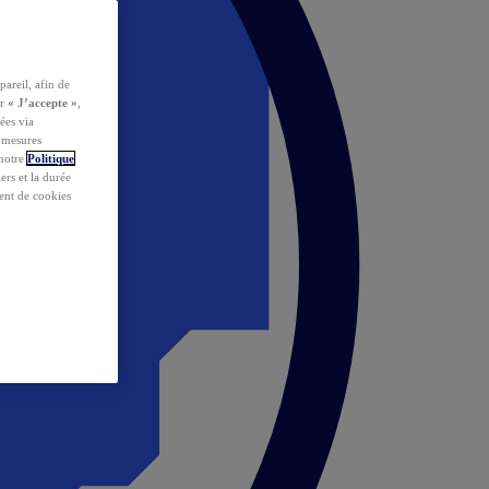
pareil, afin de
ur
« J’accepte »
,
ées via
s mesures
 notre
Politique
iers et la durée
ent de cookies