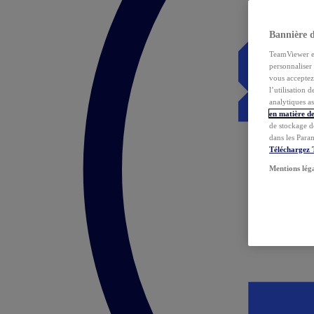
Bannière 
TeamViewer et 
personnaliser 
vous acceptez 
l’utilisation 
analytiques as
en matière de
de stockage d
dans les Para
Téléchargez
Mentions lég