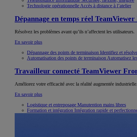
Téléassistance informatique
Sécurisée, flexible, intégrée
Technologie opérationnelle
Accès à distance à l’atelier
Dépannage en temps réel
TeamViewer
Résolvez les problèmes avant qu’ils n’affectent les utilisateurs.
En savoir plus
Dépannage des points de terminaison
Identifiez et résol
Automatisation des points de terminaison
Automatisez les
Travailleur connecté
TeamViewer Fron
Améliorez votre efficacité avec la réalité augmentée industrielle
En savoir plus
Logistique et entreposage
Manutention mains libres
Formation et intégration
Intégration rapide et perfection