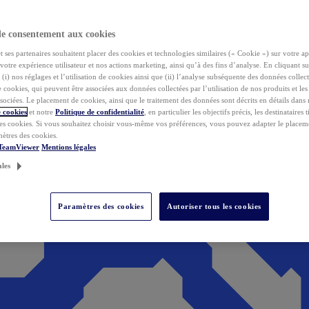
de consentement aux cookies
ses partenaires souhaitent placer des cookies et technologies similaires (« Cookie ») sur votre ap
votre expérience utilisateur et nos actions marketing, ainsi qu’à des fins d’analyse. En cliquant s
(i) nos réglages et l’utilisation de cookies ainsi que (ii) l’analyse subséquente des données collect
de cookies, qui peuvent être associées aux données collectées par l’utilisation de nos produits et le
sociées. Le placement de cookies, ainsi que le traitement des données sont décrits en détails dans
 cookies
et notre
Politique de confidentialité
, en particulier les objectifs précis, les destinataires t
es cookies. Si vous souhaitez choisir vous-même vos préférences, vous pouvez adapter le placem
mètres des cookies.
 TeamViewer
Mentions légales
ales
Paramètres des cookies
Autoriser tous les cookies