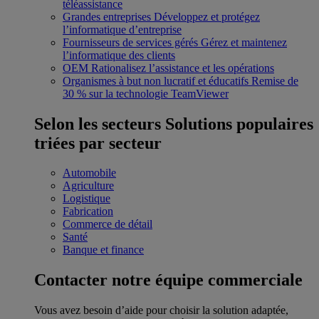
téléassistance
Grandes entreprises
Développez et protégez
l’informatique d’entreprise
Fournisseurs de services gérés
Gérez et maintenez
l’informatique des clients
OEM
Rationalisez l’assistance et les opérations
Organismes à but non lucratif et éducatifs
Remise de
30 % sur la technologie TeamViewer
Selon les secteurs
Solutions populaires
triées par secteur
Automobile
Agriculture
Logistique
Fabrication
Commerce de détail
Santé
Banque et finance
Contacter notre équipe commerciale
Vous avez besoin d’aide pour choisir la solution adaptée,