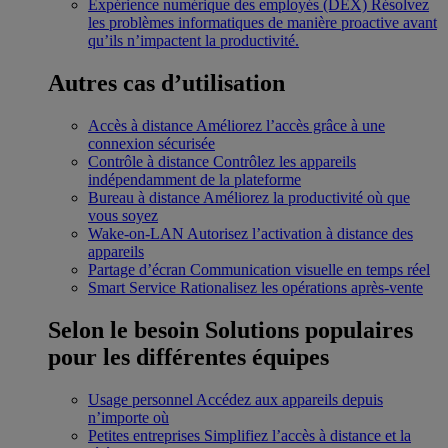
Expérience numérique des employés (DEX)
Résolvez
les problèmes informatiques de manière proactive avant
qu’ils n’impactent la productivité.
Autres cas d’utilisation
Accès à distance
Améliorez l’accès grâce à une
connexion sécurisée
Contrôle à distance
Contrôlez les appareils
indépendamment de la plateforme
Bureau à distance
Améliorez la productivité où que
vous soyez
Wake-on-LAN
Autorisez l’activation à distance des
appareils
Partage d’écran
Communication visuelle en temps réel
Smart Service
Rationalisez les opérations après-vente
Selon le besoin
Solutions populaires
pour les différentes équipes
Usage personnel
Accédez aux appareils depuis
n’importe où
Petites entreprises
Simplifiez l’accès à distance et la