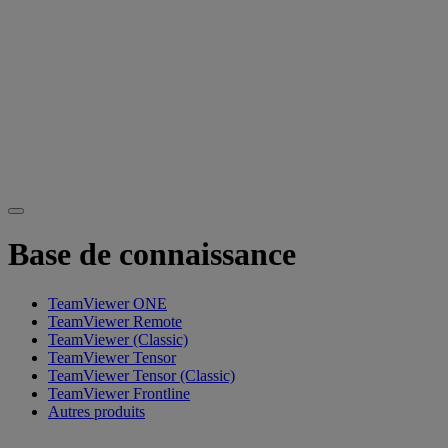
Base de connaissance
TeamViewer ONE
TeamViewer Remote
TeamViewer (Classic)
TeamViewer Tensor
TeamViewer Tensor (Classic)
TeamViewer Frontline
Autres produits