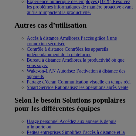
Expérience numérique des employés (DEX)
Résolvez
les problèmes informatiques de manière proactive avant
qu’ils n’impactent la productivité.
Autres cas d’utilisation
Accès à distance
Améliorez l’accès grâce à une
connexion sécurisée
Contrôle à distance
Contrôlez les appareils
indépendamment de la plateforme
Bureau à distance
Améliorez la productivité où que
vous soyez
Wake-on-LAN
Autorisez l’activation à distance des
appareils
Partage d’écran
Communication visuelle en temps réel
Smart Service
Rationalisez les opérations après-vente
Selon le besoin
Solutions populaires
pour les différentes équipes
Usage personnel
Accédez aux appareils depuis
n’importe où
Petites entreprises
Simplifiez l’accès à distance et la