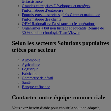
téléassistance
Grandes entreprises
Développez et protégez
l’informatique d’entreprise
Fournisseurs de services gérés
Gérez et maintenez
l’informatique des clients
OEM
Rationalisez l’assistance et les opérations
Organismes à but non lucratif et éducatifs
Remise de
30 % sur la technologie TeamViewer
Selon les secteurs
Solutions populaires
triées par secteur
Automobile
Agriculture
Logistique
Fabrication
Commerce de détail
Santé
Banque et finance
Contacter notre équipe commerciale
Vous avez besoin d’aide pour choisir la solution adaptée,