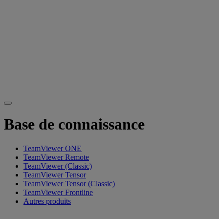
Base de connaissance
TeamViewer ONE
TeamViewer Remote
TeamViewer (Classic)
TeamViewer Tensor
TeamViewer Tensor (Classic)
TeamViewer Frontline
Autres produits