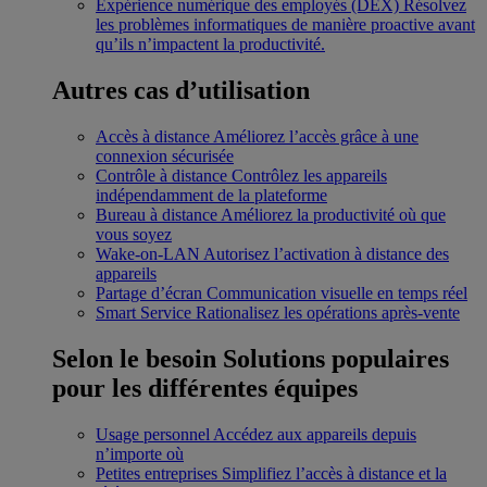
Expérience numérique des employés (DEX)
Résolvez
les problèmes informatiques de manière proactive avant
qu’ils n’impactent la productivité.
Autres cas d’utilisation
Accès à distance
Améliorez l’accès grâce à une
connexion sécurisée
Contrôle à distance
Contrôlez les appareils
indépendamment de la plateforme
Bureau à distance
Améliorez la productivité où que
vous soyez
Wake-on-LAN
Autorisez l’activation à distance des
appareils
Partage d’écran
Communication visuelle en temps réel
Smart Service
Rationalisez les opérations après-vente
Selon le besoin
Solutions populaires
pour les différentes équipes
Usage personnel
Accédez aux appareils depuis
n’importe où
Petites entreprises
Simplifiez l’accès à distance et la