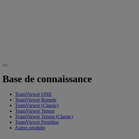
Base de connaissance
TeamViewer ONE
TeamViewer Remote
TeamViewer (Classic)
TeamViewer Tensor
TeamViewer Tensor (Classic)
TeamViewer Frontline
Autres produits