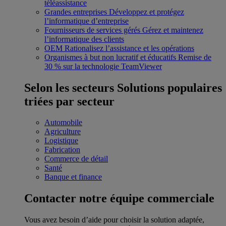
téléassistance
Grandes entreprises
Développez et protégez
l’informatique d’entreprise
Fournisseurs de services gérés
Gérez et maintenez
l’informatique des clients
OEM
Rationalisez l’assistance et les opérations
Organismes à but non lucratif et éducatifs
Remise de
30 % sur la technologie TeamViewer
Selon les secteurs
Solutions populaires
triées par secteur
Automobile
Agriculture
Logistique
Fabrication
Commerce de détail
Santé
Banque et finance
Contacter notre équipe commerciale
Vous avez besoin d’aide pour choisir la solution adaptée,