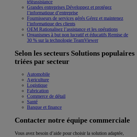
téléassistance
Grandes entreprises
Développez et protégez
l’informatique d’entreprise
Fournisseurs de services gérés
Gérez et maintenez
l’informatique des clients
OEM
Rationalisez l’assistance et les opérations
Organismes à but non lucratif et éducatifs
Remise de
30 % sur la technologie TeamViewer
Selon les secteurs
Solutions populaires
triées par secteur
Automobile
Agriculture
Logistique
Fabrication
Commerce de détail
Santé
Banque et finance
Contacter notre équipe commerciale
Vous avez besoin d’aide pour choisir la solution adaptée,