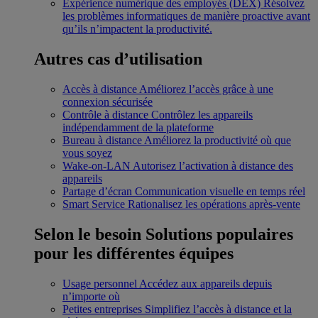
Expérience numérique des employés (DEX)
Résolvez
les problèmes informatiques de manière proactive avant
qu’ils n’impactent la productivité.
Autres cas d’utilisation
Accès à distance
Améliorez l’accès grâce à une
connexion sécurisée
Contrôle à distance
Contrôlez les appareils
indépendamment de la plateforme
Bureau à distance
Améliorez la productivité où que
vous soyez
Wake-on-LAN
Autorisez l’activation à distance des
appareils
Partage d’écran
Communication visuelle en temps réel
Smart Service
Rationalisez les opérations après-vente
Selon le besoin
Solutions populaires
pour les différentes équipes
Usage personnel
Accédez aux appareils depuis
n’importe où
Petites entreprises
Simplifiez l’accès à distance et la