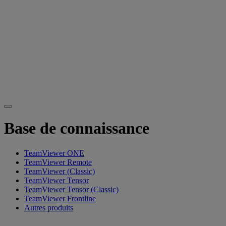
Base de connaissance
TeamViewer ONE
TeamViewer Remote
TeamViewer (Classic)
TeamViewer Tensor
TeamViewer Tensor (Classic)
TeamViewer Frontline
Autres produits