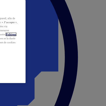
pareil, afin de
ur
« J’accepte »
,
ées via
s mesures
 notre
Politique
iers et la durée
ent de cookies