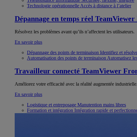
Téléassistance informatique
Sécurisée, flexible, intégrée
Technologie opérationnelle
Accès à distance à l’atelier
Dépannage en temps réel
TeamViewer
Résolvez les problèmes avant qu’ils n’affectent les utilisateurs.
En savoir plus
Dépannage des points de terminaison
Identifiez et résol
Automatisation des points de terminaison
Automatisez les
Travailleur connecté
TeamViewer Fron
Améliorez votre efficacité avec la réalité augmentée industrielle
En savoir plus
Logistique et entreposage
Manutention mains libres
Formation et intégration
Intégration rapide et perfection