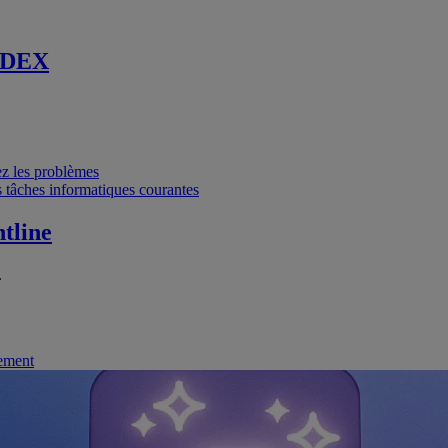
 DEX
vez les problèmes
 tâches informatiques courantes
tline
.
nement