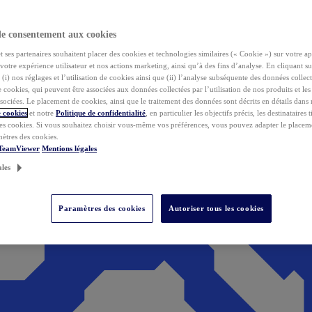
de consentement aux cookies
ses partenaires souhaitent placer des cookies et technologies similaires (« Cookie ») sur votre ap
votre expérience utilisateur et nos actions marketing, ainsi qu’à des fins d’analyse. En cliquant s
(i) nos réglages et l’utilisation de cookies ainsi que (ii) l’analyse subséquente des données collect
de cookies, qui peuvent être associées aux données collectées par l’utilisation de nos produits et le
sociées. Le placement de cookies, ainsi que le traitement des données sont décrits en détails dans
 cookies
et notre
Politique de confidentialité
, en particulier les objectifs précis, les destinataires t
es cookies. Si vous souhaitez choisir vous-même vos préférences, vous pouvez adapter le placem
mètres des cookies.
 TeamViewer
Mentions légales
ales
Paramètres des cookies
Autoriser tous les cookies