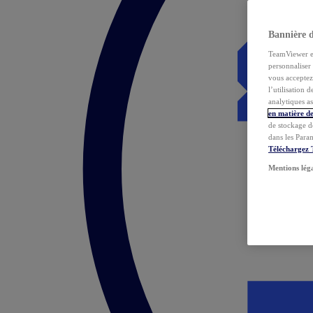
Bannière 
TeamViewer et 
personnaliser 
vous acceptez 
l’utilisation 
analytiques as
en matière de
de stockage d
dans les Para
Téléchargez
Mentions lég