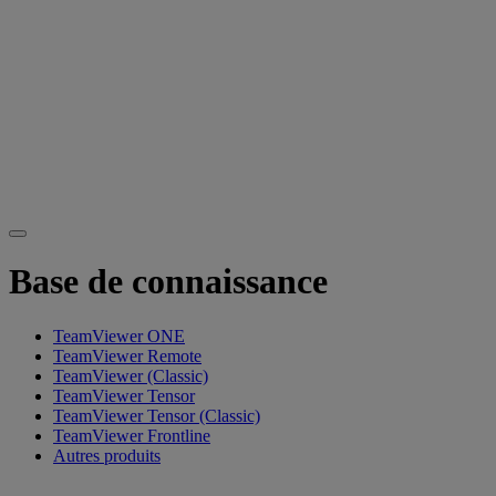
Base de connaissance
TeamViewer ONE
TeamViewer Remote
TeamViewer (Classic)
TeamViewer Tensor
TeamViewer Tensor (Classic)
TeamViewer Frontline
Autres produits