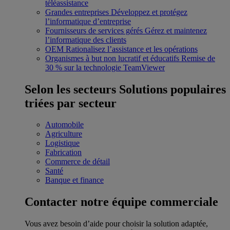
téléassistance
Grandes entreprises
Développez et protégez
l’informatique d’entreprise
Fournisseurs de services gérés
Gérez et maintenez
l’informatique des clients
OEM
Rationalisez l’assistance et les opérations
Organismes à but non lucratif et éducatifs
Remise de
30 % sur la technologie TeamViewer
Selon les secteurs
Solutions populaires
triées par secteur
Automobile
Agriculture
Logistique
Fabrication
Commerce de détail
Santé
Banque et finance
Contacter notre équipe commerciale
Vous avez besoin d’aide pour choisir la solution adaptée,