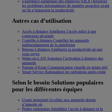
Expérience numérique des employés (DEX)
Résolvez
les problèmes informatiques de manière proactive avant
qu’ils n’impactent la productivité.
Autres cas d’utilisation
Accès à distance
Améliorez l’accès grâce à une
connexion sécurisée
Contrôle à distance
Contrôlez les appareils
indépendamment de la plateforme
Bureau à distance
Améliorez la productivité où que
vous soyez
Wake-on-LAN
Autorisez l’activation à distance des
appareils
Partage d’écran
Communication visuelle en temps réel
Smart Service
Rationalisez les opérations après-vente
Selon le besoin
Solutions populaires
pour les différentes équipes
Usage personnel
Accédez aux appareils depuis
n’importe où
Petites entreprises
Simplifiez l’accès à distance et la