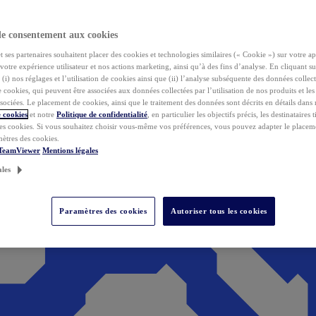
de consentement aux cookies
ses partenaires souhaitent placer des cookies et technologies similaires (« Cookie ») sur votre ap
votre expérience utilisateur et nos actions marketing, ainsi qu’à des fins d’analyse. En cliquant s
(i) nos réglages et l’utilisation de cookies ainsi que (ii) l’analyse subséquente des données collect
de cookies, qui peuvent être associées aux données collectées par l’utilisation de nos produits et le
sociées. Le placement de cookies, ainsi que le traitement des données sont décrits en détails dans
 cookies
et notre
Politique de confidentialité
, en particulier les objectifs précis, les destinataires t
es cookies. Si vous souhaitez choisir vous-même vos préférences, vous pouvez adapter le placem
mètres des cookies.
 TeamViewer
Mentions légales
ales
Paramètres des cookies
Autoriser tous les cookies