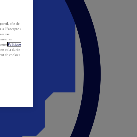
pareil, afin de
ur
« J’accepte »
,
ées via
s mesures
 notre
Politique
iers et la durée
ent de cookies