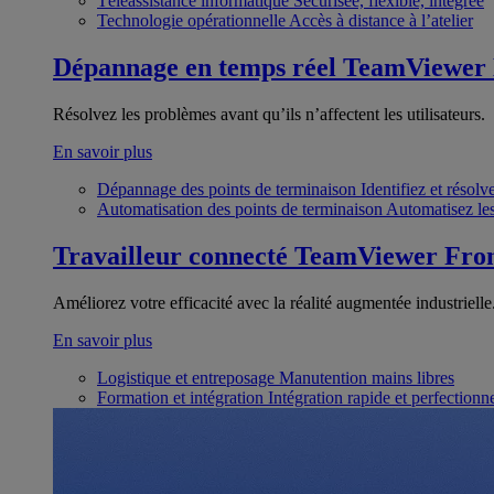
Téléassistance informatique
Sécurisée, flexible, intégrée
Technologie opérationnelle
Accès à distance à l’atelier
Dépannage en temps réel
TeamViewer
Résolvez les problèmes avant qu’ils n’affectent les utilisateurs.
En savoir plus
Dépannage des points de terminaison
Identifiez et résol
Automatisation des points de terminaison
Automatisez les
Travailleur connecté
TeamViewer Fron
Améliorez votre efficacité avec la réalité augmentée industrielle
En savoir plus
Logistique et entreposage
Manutention mains libres
Formation et intégration
Intégration rapide et perfection