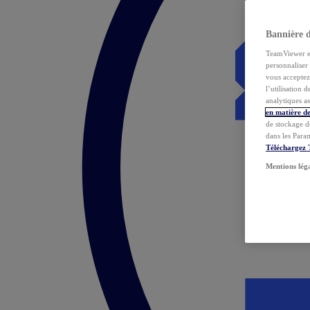
Bannière 
TeamViewer et 
personnaliser 
vous acceptez 
l’utilisation 
analytiques as
en matière de
de stockage d
dans les Para
Téléchargez
Mentions lég