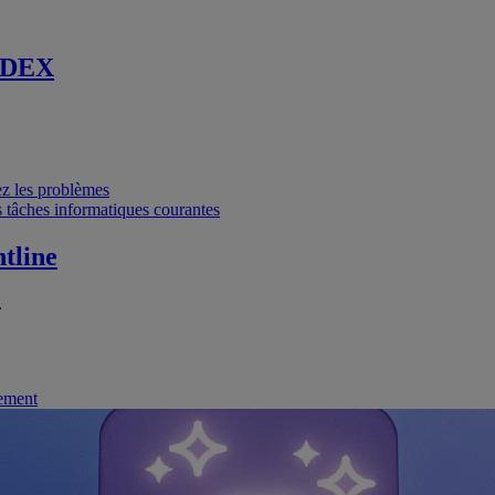
 DEX
vez les problèmes
 tâches informatiques courantes
tline
.
nement