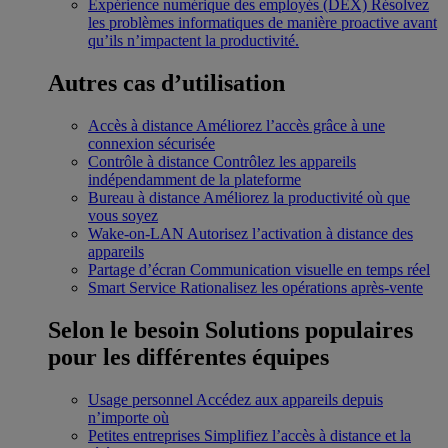
Expérience numérique des employés (DEX)
Résolvez
les problèmes informatiques de manière proactive avant
qu’ils n’impactent la productivité.
Autres cas d’utilisation
Accès à distance
Améliorez l’accès grâce à une
connexion sécurisée
Contrôle à distance
Contrôlez les appareils
indépendamment de la plateforme
Bureau à distance
Améliorez la productivité où que
vous soyez
Wake-on-LAN
Autorisez l’activation à distance des
appareils
Partage d’écran
Communication visuelle en temps réel
Smart Service
Rationalisez les opérations après-vente
Selon le besoin
Solutions populaires
pour les différentes équipes
Usage personnel
Accédez aux appareils depuis
n’importe où
Petites entreprises
Simplifiez l’accès à distance et la