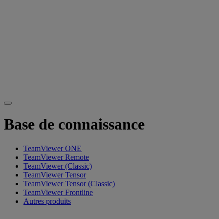
Base de connaissance
TeamViewer ONE
TeamViewer Remote
TeamViewer (Classic)
TeamViewer Tensor
TeamViewer Tensor (Classic)
TeamViewer Frontline
Autres produits