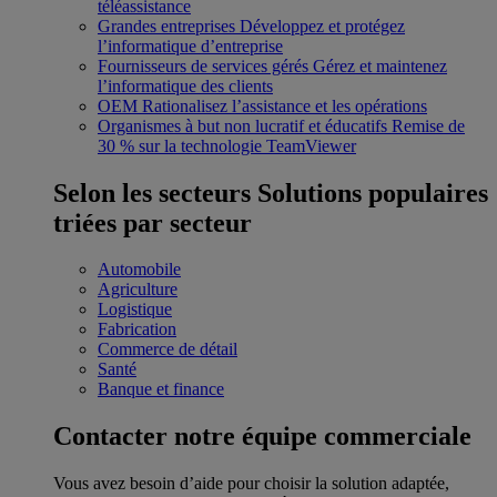
téléassistance
Grandes entreprises
Développez et protégez
l’informatique d’entreprise
Fournisseurs de services gérés
Gérez et maintenez
l’informatique des clients
OEM
Rationalisez l’assistance et les opérations
Organismes à but non lucratif et éducatifs
Remise de
30 % sur la technologie TeamViewer
Selon les secteurs
Solutions populaires
triées par secteur
Automobile
Agriculture
Logistique
Fabrication
Commerce de détail
Santé
Banque et finance
Contacter notre équipe commerciale
Vous avez besoin d’aide pour choisir la solution adaptée,