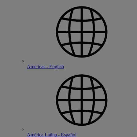
Americas - English
América Latina - Español