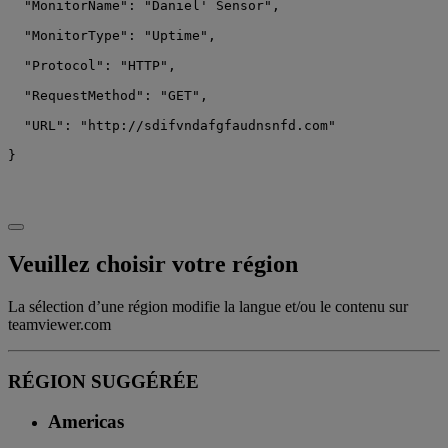
  "MonitorName": "Daniel' Sensor",

  "MonitorType": "Uptime",

  "Protocol": "HTTP",

  "RequestMethod": "GET",

  "URL": "http://sdifvndafgfaudnsnfd.com"

Veuillez choisir votre région
La sélection d’une région modifie la langue et/ou le contenu sur
teamviewer.com
RÉGION SUGGÉRÉE
Americas