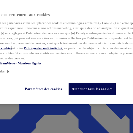
de consentement aux cookies
ses partenaires souhaitent placer des cookies et technologies similaires (« Cookie ») sur votre ap
votre expérience utilisateur et nos actions marketing, ainsi qu’à des fins d’analyse. En cliquant s
(i) nos réglages et l’utilisation de cookies ainsi que (ii) l’analyse subséquente des données collect
de cookies, qui peuvent être associées aux données collectées par l’utilisation de nos produits et le
sociées. Le placement de cookies, ainsi que le traitement des données sont décrits en détails dans
 cookies
et notre
Politique de confidentialité
, en particulier les objectifs précis, les destinataires t
es cookies. Si vous souhaitez choisir vous-même vos préférences, vous pouvez adapter le placem
mètres des cookies.
 TeamViewer
Mentions légales
ales
Paramètres des cookies
Autoriser tous les cookies