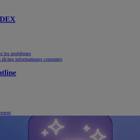
 DEX
vez les problèmes
 tâches informatiques courantes
tline
.
nement