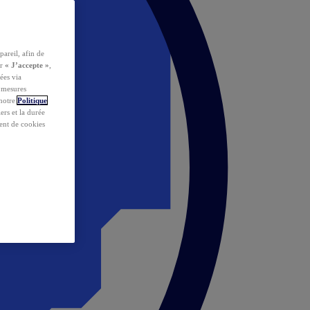
pareil, afin de
ur
« J’accepte »
,
ées via
s mesures
 notre
Politique
iers et la durée
ent de cookies