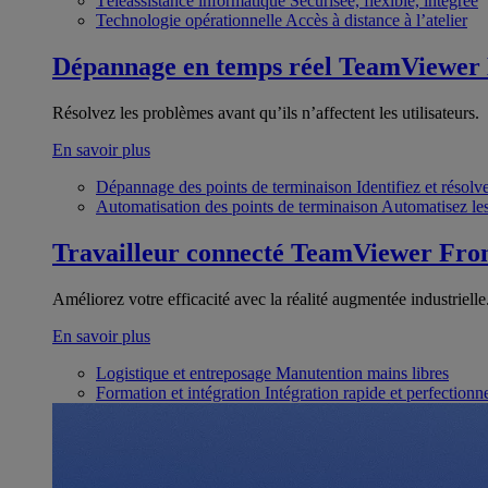
Téléassistance informatique
Sécurisée, flexible, intégrée
Technologie opérationnelle
Accès à distance à l’atelier
Dépannage en temps réel
TeamViewer
Résolvez les problèmes avant qu’ils n’affectent les utilisateurs.
En savoir plus
Dépannage des points de terminaison
Identifiez et résol
Automatisation des points de terminaison
Automatisez les
Travailleur connecté
TeamViewer Fron
Améliorez votre efficacité avec la réalité augmentée industrielle
En savoir plus
Logistique et entreposage
Manutention mains libres
Formation et intégration
Intégration rapide et perfection