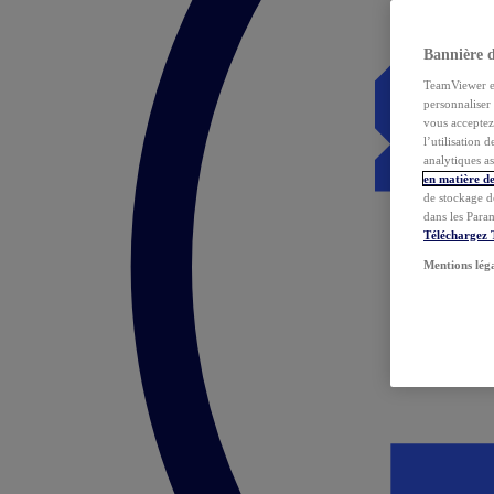
Bannière 
TeamViewer et 
personnaliser 
vous acceptez 
l’utilisation 
analytiques as
en matière de
de stockage d
dans les Para
Téléchargez
Mentions lég