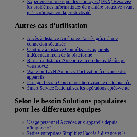
Expérience numérique des employés (DEX)
Résolvez
les problèmes informatiques de manière proactive avant
qu’ils n’impactent la productivité.
Autres cas d’utilisation
Accès à distance
Améliorez l’accès grâce à une
connexion sécurisée
Contrôle à distance
Contrôlez les appareils
indépendamment de la plateforme
Bureau à distance
Améliorez la productivité où que
vous soyez
Wake-on-LAN
Autorisez l’activation à distance des
appareils
Partage d’écran
Communication visuelle en temps réel
Smart Service
Rationalisez les opérations après-vente
Selon le besoin
Solutions populaires
pour les différentes équipes
Usage personnel
Accédez aux appareils depuis
n’importe où
Petites entreprises
Simplifiez l’accès à distance et la