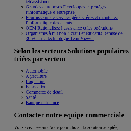
téléassistance
Grandes entreprises
Développez et protégez
l’informatique d’entreprise
Fournisseurs de services gérés
Gérez et maintenez
l’informatique des clients
OEM
Rationalisez l’assistance et les opérations
Organismes à but non lucratif et éducatifs
Remise de
30 % sur la technologie TeamViewer
Selon les secteurs
Solutions populaires
triées par secteur
Automobile
Agriculture
Logistique
Fabrication
Commerce de détail
Santé
Banque et finance
Contacter notre équipe commerciale
Vous avez besoin d’aide pour choisir la solution adaptée,