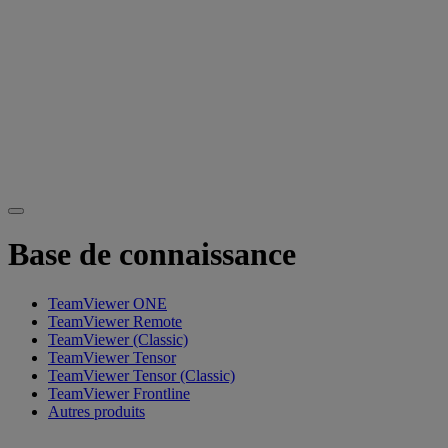
Base de connaissance
TeamViewer ONE
TeamViewer Remote
TeamViewer (Classic)
TeamViewer Tensor
TeamViewer Tensor (Classic)
TeamViewer Frontline
Autres produits