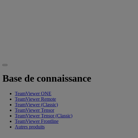
Base de connaissance
TeamViewer ONE
TeamViewer Remote
TeamViewer (Classic)
TeamViewer Tensor
TeamViewer Tensor (Classic)
TeamViewer Frontline
Autres produits