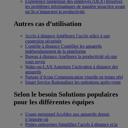
Expérience numérique des employés (DEX)
Résolvez
les problèmes informatiques de manière proactive avant
qu’ils n’impactent la productivité.
Autres cas d’utilisation
Accès à distance
Améliorez l’accès grâce à une
connexion sécurisée
Contrôle à distance
Contrôlez les appareils
indépendamment de la plateforme
Bureau à distance
Améliorez la productivité où que
vous soyez
Wake-on-LAN
Autorisez l’activation à distance des
appareils
Partage d’écran
Communication visuelle en temps réel
Smart Service
Rationalisez les opérations après-vente
Selon le besoin
Solutions populaires
pour les différentes équipes
Usage personnel
Accédez aux appareils depuis
n’importe où
Petites entreprises
Simplifiez l’accès à distance et la