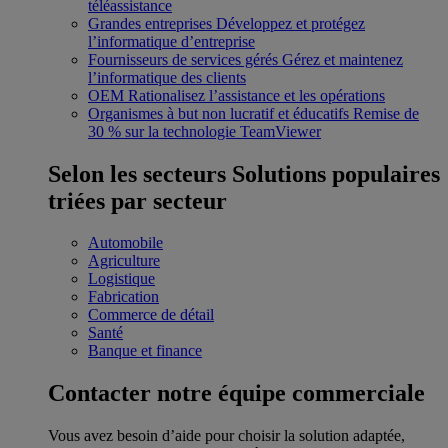
téléassistance
Grandes entreprises
Développez et protégez
l’informatique d’entreprise
Fournisseurs de services gérés
Gérez et maintenez
l’informatique des clients
OEM
Rationalisez l’assistance et les opérations
Organismes à but non lucratif et éducatifs
Remise de
30 % sur la technologie TeamViewer
Selon les secteurs
Solutions populaires
triées par secteur
Automobile
Agriculture
Logistique
Fabrication
Commerce de détail
Santé
Banque et finance
Contacter notre équipe commerciale
Vous avez besoin d’aide pour choisir la solution adaptée,